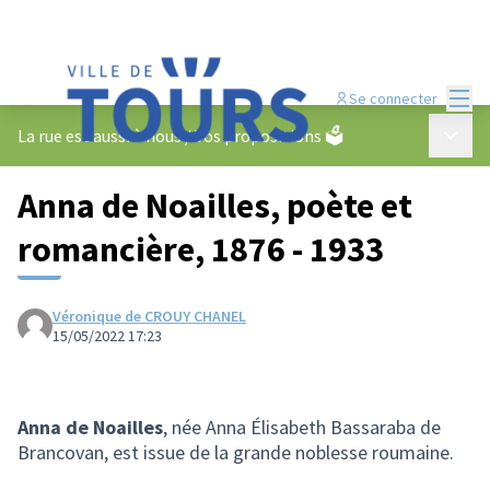
Menu
Se connecter
Menu p
La rue est aussi à nous
/
Vos propositions 🗳️
Anna de Noailles, poète et
romancière, 1876 - 1933
Véronique de CROUY CHANEL
15/05/2022 17:23
Anna de Noailles
, née Anna Élisabeth Bassaraba de
Brancovan, est issue de la grande noblesse roumaine.