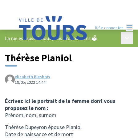
Menu
Se connecter
Menu p
La rue est aussi à nous
/
Vos propositions 🗳️
Thérèse Planiol
elisabeth Blesbois
19/05/2022 14:44
Écrivez ici le portrait de la femme dont vous
proposez le nom :
Prénom, nom, surnom
Thérèse Dupeyron épouse Planiol
Date de naissance et de mort