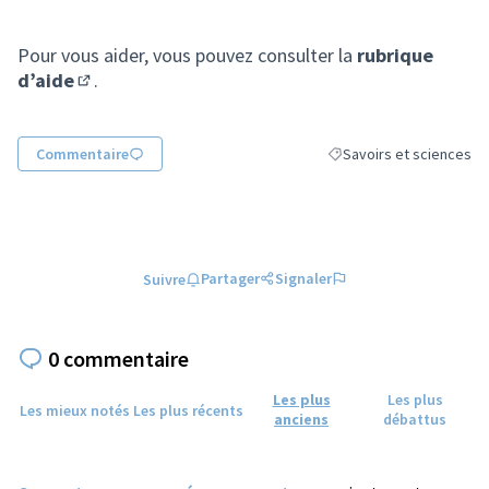
Pour vous aider, vous pouvez consulter la
rubrique
d’aide
.
(S'ouvre dans un nouvel onglet)
Commentaire
Savoirs et sciences
Filtrer les résultats de l
Partager
Signaler
Suivre
0 commentaire
Les plus
Les plus
Les mieux notés
Les plus récents
anciens
débattus