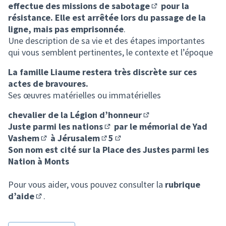
(Lien externe)
effectue des missions de
sabotage
pour la
(Lien externe)
résistance. Elle est arrêtée lors du passage de la
ligne, mais pas emprisonnée
.
Une description de sa vie et des étapes importantes
qui vous semblent pertinentes, le contexte et l’époque
La famille Liaume restera très discrète sur ces
actes de bravoures.
Ses œuvres matérielles ou immatérielles
chevalier de la Légion d’honneur
(Lien externe)
Juste parmi les nations
par le
mémorial de Yad
(Lien externe)
Vashem
à
Jérusalem
5
(Lien externe)
(Lien externe)
(Lien externe)
Son nom est cité sur la Place des Justes parmi les
Nation à Monts
Pour vous aider, vous pouvez consulter la
rubrique
d’aide
.
(S'ouvre dans un nouvel onglet)