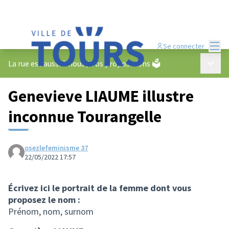
Menu
Se connecter
Menu p
La rue est aussi à nous
/
Vos propositions 🗳️
Genevieve LIAUME illustre
inconnue Tourangelle
osezlefeminisme 37
22/05/2022 17:57
Écrivez ici le portrait de la femme dont vous
proposez le nom :
Prénom, nom, surnom