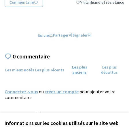
Commentaire
Militantisme et résistance
Filtrer les résultats de la catég
Partager
Signaler
Suivre
0 commentaire
Les plus
Les plus
Les mieux notés
Les plus récents
anciens
débattus
Connectez-vous
ou
créez un compte
pour ajouter votre
commentaire.
Référence : tours-PROP-2022-05-548
Numéro de version 1
(sur 1)
voir les autres versions
Informations sur les cookies utilisés sur le site web
Vérifiez l'empreinte numérique