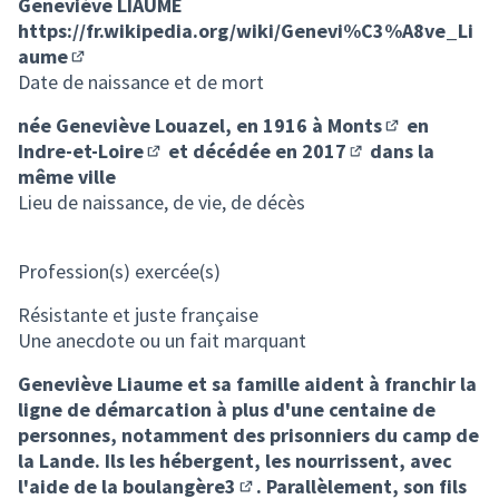
Geneviève LIAUME
https://fr.wikipedia.org/wiki/Genevi%C3%A8ve_Li
aume
(Lien externe)
Date de naissance et de mort
née Geneviève Louazel, en 1916 à
Monts
en
(Lien externe)
Indre-et-Loire
et décédée en
2017
dans la
(Lien externe)
(Lien externe)
même ville
Lieu de naissance, de vie, de décès
Profession(s) exercée(s)
Résistante et juste française
Une anecdote ou un fait marquant
Geneviève Liaume et sa famille aident à franchir la
ligne de démarcation à plus d'une centaine de
personnes, notamment des prisonniers du camp de
la Lande. Ils les hébergent, les nourrissent, avec
l'aide de la boulangère
3
. Parallèlement, son fils