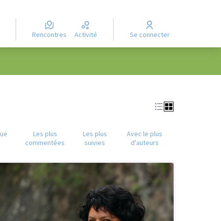
Rencontres
Activité
Se connecter
que
Les plus
Les plus
Avec le plus
commentées
suivies
d'auteurs