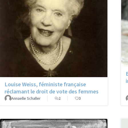
Louise Weiss, féministe française
réclamant le droit de vote des femmes
Annaelle Schaller
2
0