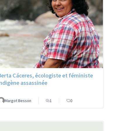
Berta Cáceres, écologiste et féministe
indigène assassinée
Margot Besson
1
0