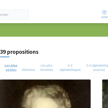
Aide
eur
39 propositions
Les plus
Les plus
A-Z
Z-A (alphabéti
votées
Aléatoire
récentes
(alphabétique)
inverse)