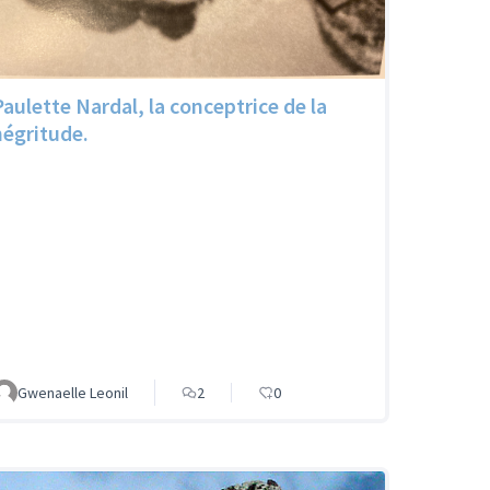
Paulette Nardal, la conceptrice de la
négritude.
Gwenaelle Leonil
2
0