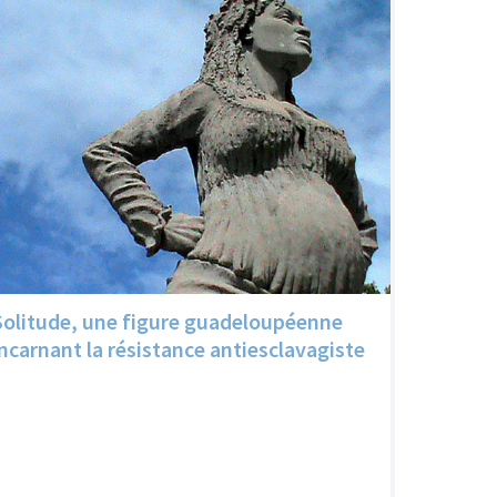
Solitude, une figure guadeloupéenne
incarnant la résistance antiesclavagiste