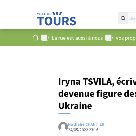
Accueil
Menu principal
Menu utilisat
/
La rue est aussi à nous
/
Vos propo
Iryna TSVILA, écri
devenue figure d
Ukraine
Nathalie CHANTIER
24/05/2022 23:16