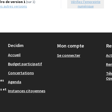
ro de version 1
(sur 1)
Vérifiez l'empreinte
 les autres versions
numérique
Decidim
Mon compte
Re
Accueil
Se connecter
Act
Budget participatif
Re
Concertations
Tél
Op
les
Agenda
s et
Instances citoyennes