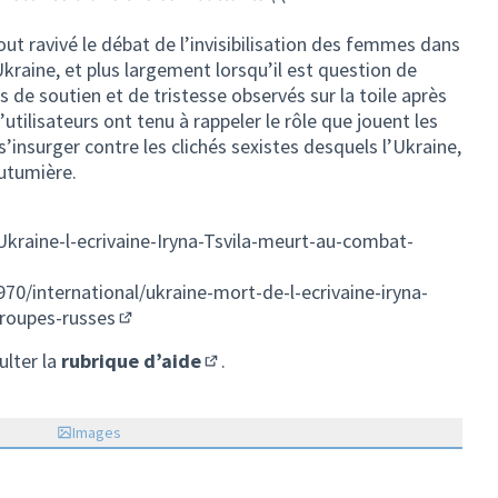
tout ravivé le débat de l’invisibilisation des femmes dans
Ukraine, et plus largement lorsqu’il est question de
 de soutien et de tristesse observés sur la toile après
’utilisateurs ont tenu à rappeler le rôle que jouent les
insurger contre les clichés sexistes desquels l’Ukraine,
utumière.
Ukraine-l-ecrivaine-Iryna-Tsvila-meurt-au-combat-
970/international/ukraine-mort-de-l-ecrivaine-iryna-
troupes-russes
(Lien externe)
ulter la
rubrique d’aide
.
(S'ouvre dans un nouvel onglet)
Images