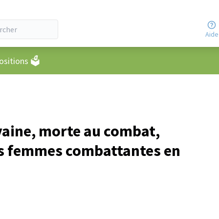
Aide
eur
sitions 🗳️
vaine, morte au combat,
es femmes combattantes en