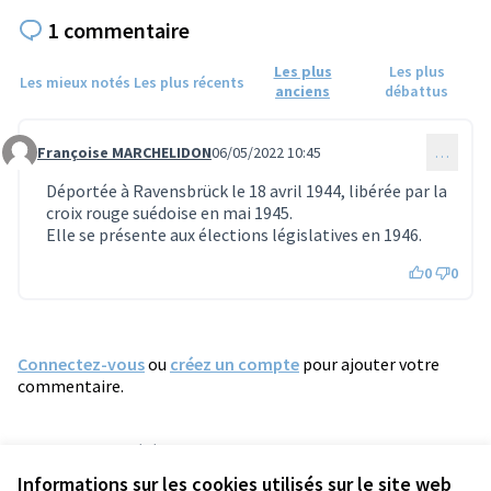
1 commentaire
Les plus
Les plus
Les mieux notés
Les plus récents
anciens
débattus
Françoise MARCHELIDON
06/05/2022 10:45
…
Commentaire 732
Déportée à Ravensbrück le 18 avril 1944, libérée par la
croix rouge suédoise en mai 1945.
Elle se présente aux élections législatives en 1946.
0
0
Connectez-vous
ou
créez un compte
pour ajouter votre
commentaire.
Référence : tours-PROP-2022-03-328
Numéro de version 1
(sur 1)
voir les autres versions
Informations sur les cookies utilisés sur le site web
Vérifiez l'empreinte numérique