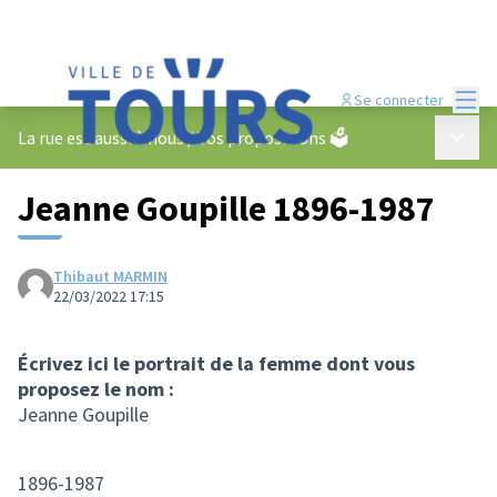
Menu
Se connecter
Menu p
La rue est aussi à nous
/
Vos propositions 🗳️
Jeanne Goupille 1896-1987
Thibaut MARMIN
22/03/2022 17:15
Écrivez ici le portrait de la femme dont vous
proposez le nom :
Jeanne Goupille
1896-1987