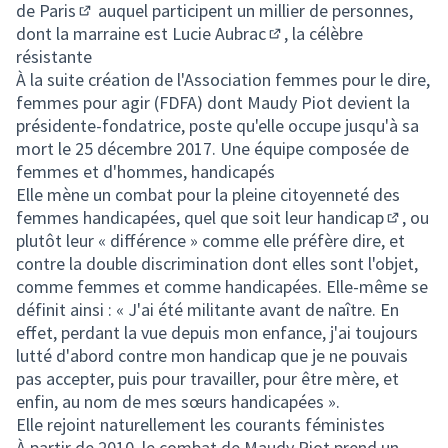
de Paris
auquel participent un millier de personnes,
(Lien externe)
dont la marraine est
Lucie Aubrac
, la célèbre
(Lien externe)
résistante
À la suite création de l'Association femmes pour le dire,
femmes pour agir (FDFA) dont Maudy Piot devient la
présidente-fondatrice, poste qu'elle occupe jusqu'à sa
mort le 25 décembre 2017. Une équipe composée de
femmes et d'hommes, handicapés
Elle mène un combat pour la pleine citoyenneté des
femmes handicapées, quel que soit leur
handicap
, ou
(Lien ex
plutôt leur « différence » comme elle préfère dire, et
contre la double discrimination dont elles sont l'objet,
comme femmes et comme handicapées. Elle-même se
définit ainsi : « J'ai été militante avant de naître. En
effet, perdant la vue depuis mon enfance, j'ai toujours
lutté d'abord contre mon handicap que je ne pouvais
pas accepter, puis pour travailler, pour être mère, et
enfin, au nom de mes sœurs handicapées ».
Elle rejoint naturellement les courants féministes
À partir de 2010, le combat de Maudy Piot prend un