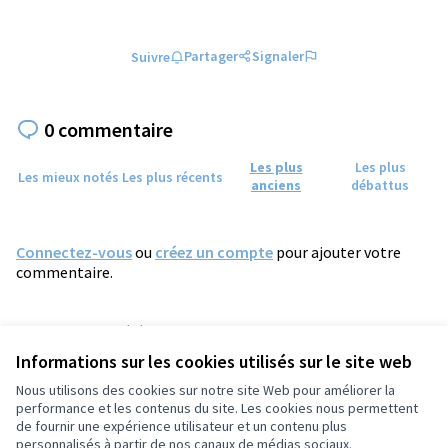
Partager
Signaler
Suivre
0 commentaire
Les plus
Les plus
Les mieux notés
Les plus récents
anciens
débattus
Connectez-vous
ou
créez un compte
pour ajouter votre
commentaire.
Référence : tours-PROP-2022-04-413
Numéro de version 1
(sur 1)
voir les autres versions
Informations sur les cookies utilisés sur le site web
Vérifiez l'empreinte numérique
Nous utilisons des cookies sur notre site Web pour améliorer la
performance et les contenus du site. Les cookies nous permettent
de fournir une expérience utilisateur et un contenu plus
Conditions d'utilisation
personnalisés à partir de nos canaux de médias sociaux.
Paramètres des cookies