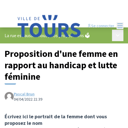
Menu
Se connecter
Menu p
La rue est aussi à nous
/
Vos propositions 🗳️
Proposition d'une femme en
rapport au handicap et lutte
féminine
Pascal Brun
04/04/2022 21:39
Écrivez ici le portrait de la femme dont vous
proposez le nom