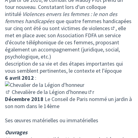
tour nouveau. Constatant lors d'un colloque
intitulé
Violences envers les femmes : le non des
femmes handicapées
que quatre femmes handicapées
sur cinq ont été ou sont victimes de
violences
, elle
(Lien extern
met en place avec son Association FDFA un service
d'écoute téléphonique de ces femmes, proposant
également un accompagnement (juridique, social,
psychologique, etc.)
description de sa vie et des étapes importantes qui
vous semblent pertinentes, le contexte et l’époque
6 avril 2012
:
Chevalière de la Légion d'honneu
r
(Lien externe)
(Lien externe)
Décembre 2018
Le Conseil de Paris nommé un jardin à
son nom dans le 14ème
Ses œuvres matérielles ou immatérielles
Ouvrages