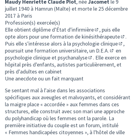
Maudy Henriette Claude Piot
, née
Jacomet
le 9
juillet 1940 à Hamrun (Malte) et morte le 25 décembre
2017 à Paris
Profession(s) exercée(s)
Elle obtient
diplôme d'État d'infirmière
, puis elle
(Lien externe)
opte alors pour une formation de
kinésithérapeute
.
(Lien e
Puis elle s'intéresse alors à la
psychologie clinique
,
(Lien ex
poursuit une formation universitaire, un
D.E.A.
en
(Lien exter
psychologie clinique et
psychanalyse
. Elle exerce en
(Lien externe)
hôpital près d'enfants, autistes particulièrement, et
près d'adultes en cabinet
Une anecdote ou un fait marquant
Se sentant mal à l'aise dans les associations
spécifiques aux aveugles et malvoyants, et considérant
la maigre place « accordée » aux femmes dans ces
structures, elle construit avec son mari une approche
du polyhandicap où les femmes ont la parole. La
première initiative du couple est un forum, intitulé
« Femmes handicapées citoyennes », à l'
hôtel de ville