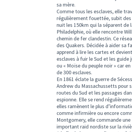
sa mère.
Comme tous les esclaves, elle travai
régulièrement fouettée, subit des s
nuit les 150km qui la séparent de la
Philadelphie, où elle rencontre Wil
chemin de fer clandestin. Ce résea
des Quakers. Décidée à aider sa fa
apprend à lire les cartes et devient
esclaves à fuir le Sud et les guide 
ou « Moïse du peuple noir » car en 
de 300 esclaves.
En 1861 éclate la guerre de Séces
Andrew du Massachussetts pour ser
routes du Sud et les passages dan
espionne. Elle se rend régulièrem
elles ramènent le plus d’informati
comme infirmière ou encore comme 
Montgomery, elle commande une ce
important raid nordiste sur la riv