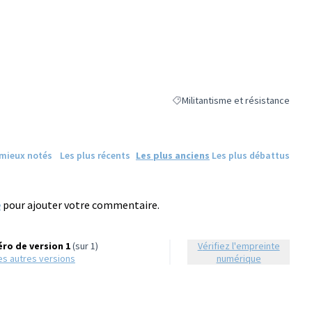
Militantisme et résistance
Filtrer les résultats de la catégor
 mieux notés
Les plus récents
Les plus anciens
Les plus débattus
e
pour ajouter votre commentaire.
ro de version 1
(sur 1)
Vérifiez l'empreinte
 les autres versions
numérique