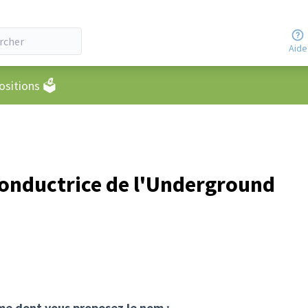
Aide
eur
sitions 🗳️
onductrice de l'Underground
mme dont vous proposez le nom :