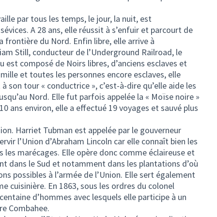
lle par tous les temps, le jour, la nuit, est
évices. A 28 ans, elle réussit à s’enfuir et parcourt de
 frontière du Nord. Enfin libre, elle arrive à
liam Still, conducteur de l’Underground Railroad, le
u est composé de Noirs libres, d’anciens esclaves et
mille et toutes les personnes encore esclaves, elle
 à son tour « conductrice », c’est-à-dire qu’elle aide les
jusqu’au Nord. Elle fut parfois appelée la « Moïse noire »
10 ans environ, elle a effectué 19 voyages et sauvé plus
sion. Harriet Tubman est appelée par le gouverneur
vir l’Union d’Abraham Lincoln car elle connaît bien les
s les marécages. Elle opère donc comme éclaireuse et
ent dans le Sud et notamment dans les plantations d’où
ons possibles à l’armée de l’Union. Elle sert également
cuisinière. En 1863, sous les ordres du colonel
ntaine d’hommes avec lesquels elle participe à un
ière Combahee.