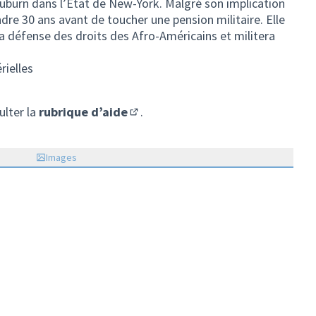
à Auburn dans l’Etat de New-York. Malgré son implication
ndre 30 ans avant de toucher une pension militaire. Elle
la défense des droits des Afro-Américains et militera
rielles
ulter la
rubrique d’aide
.
(S'ouvre dans un nouvel onglet)
Images