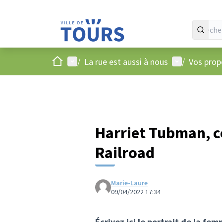
Accueil
Menu principal
Menu utilisat
/
La rue est aussi à nous
/
Vos propo
Harriet Tubman, c
Railroad
Marie-Laure
09/04/2022 17:34
Écrivez ici le portrait de la fe