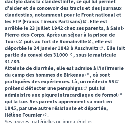
dactylo dans la clandestinité, ce qui lui permet
d'aider et de concevoir des tracts et des journaux
clandestins, notamment pour le Front national et
les
FTP (Francs Tireurs Partisans)
. Elle est
(Lien externe)
arrêtée le 23 juillet 1942 chez ses parents, à Saint-
Pierre-des-Corps. Après un séjour à la prison de
Tours
puis au fort de
Romainville
, elle est
(Lien externe)
(Lien externe)
déportée le 24 janvier 1943 à
Auschwitz
. Elle fait
(Lien externe)
partie du
convoi des 31000
, sous le matricule
(Lien externe)
31784.
Atteinte de diarrhée, elle est admise à l'infirmerie
du camp des hommes de
Birkenau
, où sont
(Lien externe)
pratiquées des expériences. Là, un médecin
SS
(Lien e
prétend détecter une
pemphigus
puis lui
(Lien externe)
administre une piqure intracardiaque de
formol
(Lien
qui la tue. Ses parents apprennent sa mort en
1945, par une autre résistante et déportée,
Hélène Fournier
.
(Lien externe)
Ses œuvres matérielles ou immatérielles