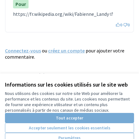
Pour
https://fr.wikipedia.org/wiki/Fabienne_Landy
(Lien externe)
0
0
Connectez-vous
ou
créez un compte
pour ajouter votre
commentaire.
Référence : tours-PROP-2022-05-549
Numéro de version 1
(sur 1)
voir les autres versions
Informations sur les cookies utilisés sur le site web
Vérifiez l'empreinte numérique
Nous utilisons des cookies sur notre site Web pour améliorer la
performance et les contenus du site. Les cookies nous permettent
de fournir une expérience utilisateur et un contenu plus
Conditions d'utilisation
personnalisés à partir de nos canaux de médias sociaux.
Paramètres des cookies
Tout accepter
Accepter seulement les cookies essentiels
Licence Cre
(Lien extern
Paramètres