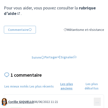
Pour vous aider, vous pouvez consulter la
rubrique
d’aide
.
(S'ouvre dans un nouvel onglet)
Commentaire
Militantisme et résistance
Filtrer les résultats de la catég
Partager
Signaler
Suivre
1 commentaire
Les plus
Les plus
Les mieux notés
Les plus récents
anciens
débattus
Cyrille GIQUELLO
06/06/2022 11:21
…
Commentaire 794