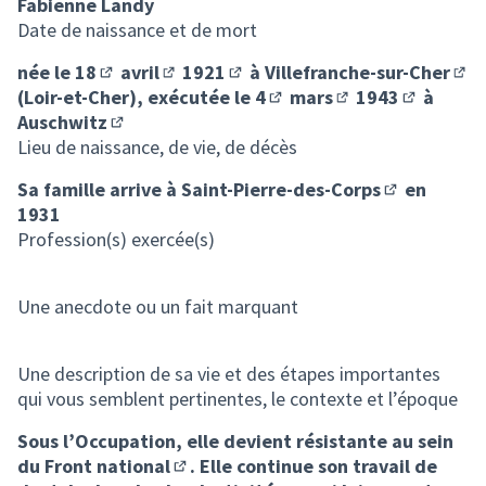
Fabienne Landy
Date de naissance et de mort
née le
18
avril
1921
à
Villefranche-sur-Cher
(Lien externe)
(Lien externe)
(Lien externe)
(Lie
(Loir-et-Cher), exécutée le
4
mars
1943
à
(Lien externe)
(Lien externe)
(Lien exte
Auschwitz
(Lien externe)
Lieu de naissance, de vie, de décès
Sa famille arrive à
Saint-Pierre-des-Corps
en
(Lien externe
1931
Profession(s) exercée(s)
Une anecdote ou un fait marquant
Une description de sa vie et des étapes importantes
qui vous semblent pertinentes, le contexte et l’époque
Sous l’Occupation, elle devient résistante au sein
du
Front national
. Elle continue son travail de
(Lien externe)