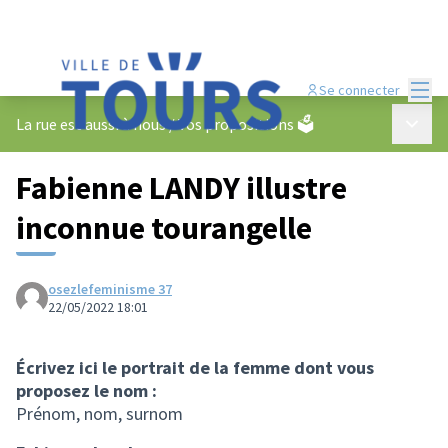
Menu
Se connecter
Menu p
La rue est aussi à nous
/
Vos propositions 🗳️
Fabienne LANDY illustre
inconnue tourangelle
osezlefeminisme 37
22/05/2022 18:01
Écrivez ici le portrait de la femme dont vous
proposez le nom :
Prénom, nom, surnom