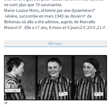
ne sont plus que 70 survivantes.
Marie-Louise Moru, atteinte par une
dysenterie
(Lien exte
sévère, succombe en mars 1943 au
Revier
de
(Lien externe)
Birkenau où elle a été admise, auprès de
Marcelle
Mourot
. Elle a 17 ans, 8 mois et 6 jours
2
,
10
,
11
.
(Lien externe)
(Lien externe)
(Lien exte
(Lien
Images
(Lien externe)