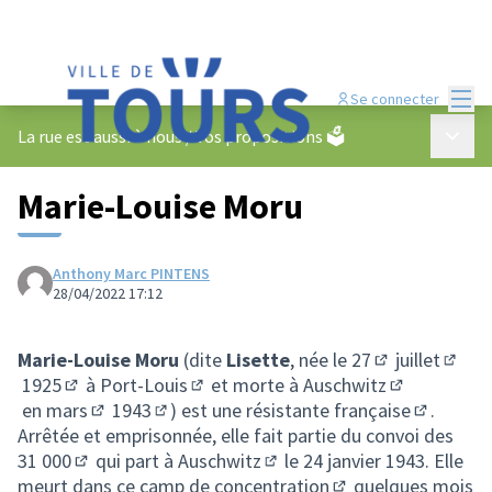
Menu
Se connecter
Menu p
La rue est aussi à nous
/
Vos propositions 🗳️
Marie-Louise Moru
Anthony Marc PINTENS
28/04/2022 17:12
Marie-Louise Moru
(dite
Lisette
, née le
27
juillet
(Lien externe)
(Lien 
1925
à
Port-Louis
et morte à
Auschwitz
(Lien externe)
(Lien externe)
(Lien extern
en
mars
1943
) est une
résistante française
.
(Lien externe)
(Lien externe)
(Lien ext
Arrêtée et emprisonnée, elle fait partie du
convoi des
31 000
qui part à
Auschwitz
le 24 janvier 1943. Elle
(Lien externe)
(Lien externe)
meurt dans ce
camp de concentration
quelques mois