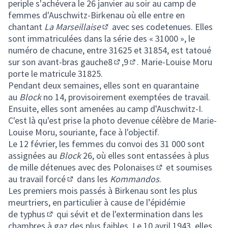
periple s'achévera le 26 janvier au soir au camp de
femmes d'Auschwitz-Birkenau où elle entre en
chantant
La Marseillaise
avec ses codetenues. Elles
(Lien externe)
sont immatriculées dans la série des « 31000 », le
numéro de chacune, entre 31625 et 31854, est tatoué
sur son avant-bras gauche
8
,
9
. Marie-Louise Moru
(Lien externe)
(Lien externe)
porte le matricule 31825.
Pendant deux semaines, elles sont en quarantaine
au
Block
no 14, provisoirement exemptées de travail.
Ensuite, elles sont amenées au camp d'Auschwitz-I.
C'est là qu'est prise la photo devenue célèbre de Marie-
Louise Moru, souriante, face à l'objectif.
Le 12 février, les femmes du convoi des 31 000 sont
assignées au
Block
26, où elles sont entassées à plus
de mille détenues avec des
Polonaises
et soumises
(Lien externe)
au
travail forcé
dans les
Kommandos
.
(Lien externe)
Les premiers mois passés à Birkenau sont les plus
meurtriers, en particulier à cause de l’épidémie
de
typhus
qui sévit et de l'extermination dans les
(Lien externe)
chambres à gaz des plus faibles. Le 10 avril 1943, elles