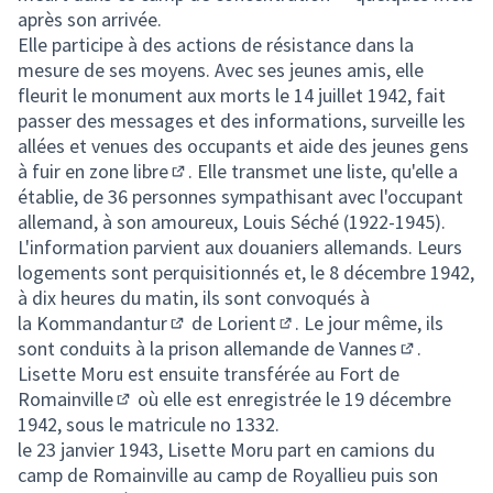
(Lien externe)
après son arrivée.
Elle participe à des actions de résistance dans la
mesure de ses moyens. Avec ses jeunes amis, elle
fleurit le monument aux morts le 14 juillet 1942, fait
passer des messages et des informations, surveille les
allées et venues des occupants et aide des jeunes gens
à fuir en
zone libre
. Elle transmet une liste, qu'elle a
(Lien externe)
établie, de 36 personnes sympathisant avec l'occupant
allemand, à son amoureux, Louis Séché (1922-1945).
L'information parvient aux douaniers allemands. Leurs
logements sont perquisitionnés et, le 8 décembre 1942,
à dix heures du matin, ils sont convoqués à
la
Kommandantur
de
Lorient
. Le jour même, ils
(Lien externe)
(Lien externe)
sont conduits à la prison allemande de
Vannes
.
(Lien exter
Lisette Moru est ensuite transférée au
Fort de
Romainville
où elle est enregistrée le 19 décembre
(Lien externe)
1942, sous le matricule no 1332.
le 23 janvier 1943, Lisette Moru part en camions du
camp de Romainville au camp de Royallieu puis son