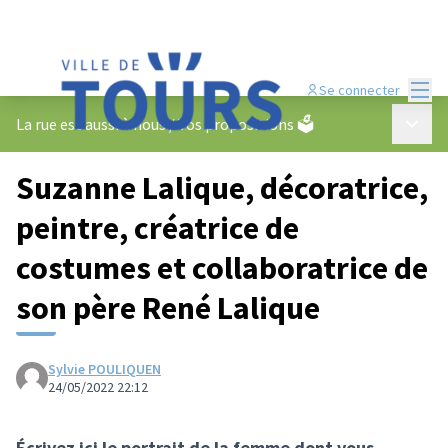
Menu
Se connecter
Menu p
La rue est aussi à nous
/
Vos propositions 🗳️
Suzanne Lalique, décoratrice,
peintre, créatrice de
costumes et collaboratrice de
son père René Lalique
Sylvie POULIQUEN
24/05/2022 22:12
Écrivez ici le portrait de la femme dont vous