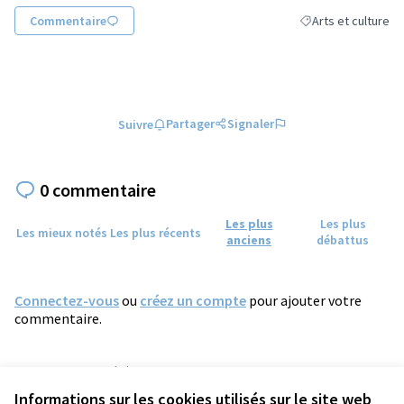
Commentaire
Arts et culture
Filtrer les résultats
Partager
Signaler
Suivre
0 commentaire
Les plus
Les plus
Les mieux notés
Les plus récents
anciens
débattus
Connectez-vous
ou
créez un compte
pour ajouter votre
commentaire.
Référence : tours-PROP-2022-05-566
Numéro de version 1
(sur 1)
voir les autres versions
Informations sur les cookies utilisés sur le site web
Vérifiez l'empreinte numérique