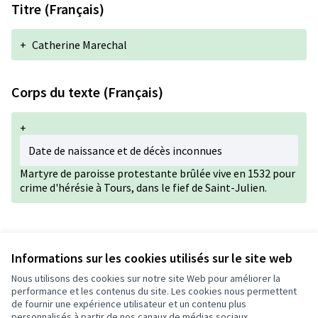
Titre (Français)
+
Catherine Marechal
Corps du texte (Français)
+
Date de naissance et de décès inconnues
Martyre de paroisse protestante brûlée vive en 1532 pour
crime d'hérésie à Tours, dans le fief de Saint-Julien.
Version 1 de 1
Informations sur les cookies utilisés sur le site web
Nous utilisons des cookies sur notre site Web pour améliorer la
performance et les contenus du site. Les cookies nous permettent
de fournir une expérience utilisateur et un contenu plus
Conditions d'utilisation
personnalisés à partir de nos canaux de médias sociaux.
Paramètres des cookies