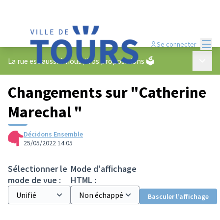
Menu
Se connecter
Menu p
La rue est aussi à nous
/
Vos propositions 🗳️
Changements sur "Catherine
Marechal "
Décidons Ensemble
25/05/2022 14:05
Sélectionner le
Mode d'affichage
mode de vue :
HTML :
Basculer l’affichage