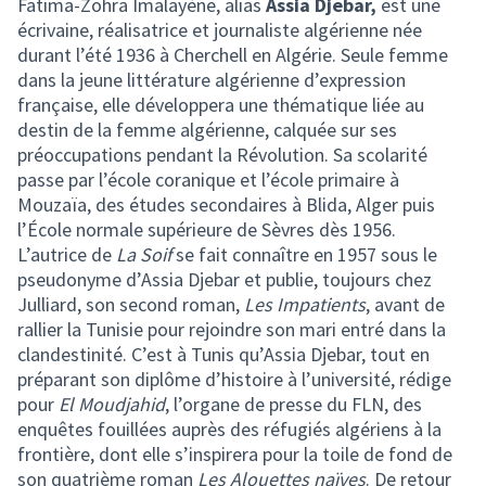
Fatima-Zohra Imalayène, alias
Assia Djebar,
est une
écrivaine, réalisatrice et journaliste algérienne née
durant l’été 1936 à Cherchell en Algérie. Seule femme
dans la jeune littérature algérienne d’expression
française, elle développera une thématique liée au
destin de la femme algérienne, calquée sur ses
préoccupations pendant la Révolution. Sa scolarité
passe par l’école coranique et l’école primaire à
Mouzaïa, des études secondaires à Blida, Alger puis
l’École normale supérieure de Sèvres dès 1956.
L’autrice de
La Soif
se fait connaître en 1957 sous le
pseudonyme d’Assia Djebar et publie, toujours chez
Julliard, son second roman,
Les Impatients
, avant de
rallier la Tunisie pour rejoindre son mari entré dans la
clandestinité. C’est à Tunis qu’Assia Djebar, tout en
préparant son diplôme d’histoire à l’université, rédige
pour
El Moudjahid
, l’organe de presse du FLN, des
enquêtes fouillées auprès des réfugiés algériens à la
frontière, dont elle s’inspirera pour la toile de fond de
son quatrième roman
Les Alouettes naïves
. De retour