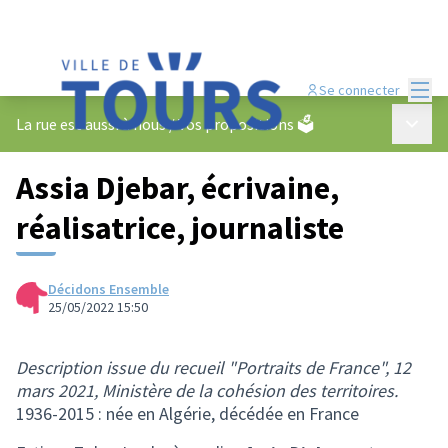
Menu
Se connecter
Menu p
La rue est aussi à nous
/
Vos propositions 🗳️
Assia Djebar, écrivaine,
réalisatrice, journaliste
Décidons Ensemble
25/05/2022 15:50
Description issue du recueil "Portraits de France", 12
mars 2021, Ministère de la cohésion des territoires.
1936-2015 : née en Algérie, décédée en France