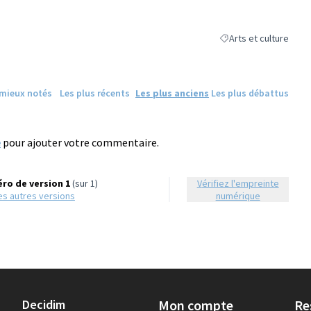
Arts et culture
Filtrer les résultats de
 mieux notés
Les plus récents
Les plus anciens
Les plus débattus
e
pour ajouter votre commentaire.
ro de version 1
(sur 1)
Vérifiez l'empreinte
 les autres versions
numérique
Decidim
Mon compte
Re