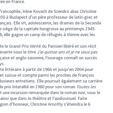
ée en France.
 francophile, Irène Kovach de Szendrö alias Christine
30 à Budapest d’un père professeur de latin-grec et
ançais. Elle vit, adolescente, les drames de la Seconde
le siège de la capitale hongroise au printemps 1945.
8, elle gagne un camp de réfugiés à Vienne avec les
 le Grand Prix Vérité du Parisien libéré et son récit
ivante sous le titre
J’ai quinze ans et je ne veux pas
nçaise et anglo-saxonne, l’ouvrage connaît un succès
ys.
te littéraire à partir de 1966 et jusqu’en 2004 pour
 et suisse et compte parmi les proches de François
plusieurs entretiens. Elle poursuit également sa carrière
le prix Interallié en 1980 pour son roman
Toutes les
it une incursion remarquée dans le roman noir, sous le
nsi que dans le théâtre et l’audiovisuel. Faite
n d’honneur, Christine Arnothy s’éteindra le 6