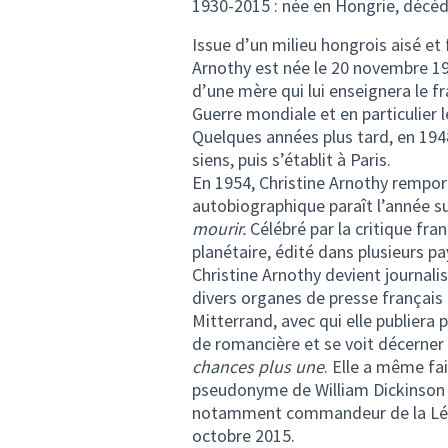
1930-2015 : née en Hongrie, décéd
Issue d’un milieu hongrois aisé et
Arnothy est née le 20 novembre 19
d’une mère qui lui enseignera le fr
Guerre mondiale et en particulier 
Quelques années plus tard, en 194
siens, puis s’établit à Paris.
En 1954, Christine Arnothy remporte
autobiographique paraît l’année su
mourir.
Célébré par la critique fra
planétaire, édité dans plusieurs pa
Christine Arnothy devient journalis
divers organes de presse français
Mitterrand, avec qui elle publiera 
de romancière et se voit décerner 
chances plus une
. Elle a même fa
pseudonyme de William Dickinson ai
notamment commandeur de la Légio
octobre 2015.