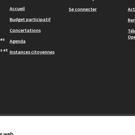
Accueil
Se connecter
Act
Budget participatif
Re
Concertations
Tél
Op
les
Agenda
s et
Instances citoyennes
te web