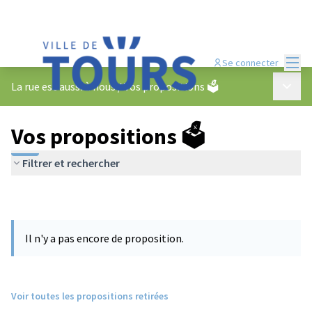
Menu
Se connecter
Menu p
La rue est aussi à nous
/
Vos propositions 🗳️
Vos propositions 🗳️
Filtrer et rechercher
Il n'y a pas encore de proposition.
Voir toutes les propositions retirées