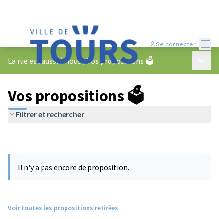
Menu
Se connecter
Menu p
La rue est aussi à nous
/
Vos propositions 🗳️
Vos propositions 🗳️
Filtrer et rechercher
Il n'y a pas encore de proposition.
Voir toutes les propositions retirées