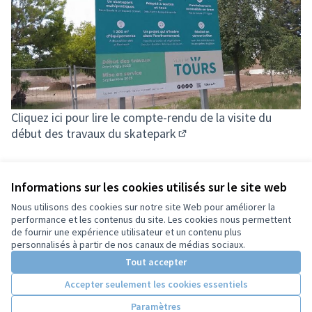
Cliquez ici pour lire le compte-rendu de la visite du
début des travaux du skatepark
(Lien externe)
Informations sur les cookies utilisés sur le site web
Nous utilisons des cookies sur notre site Web pour améliorer la
performance et les contenus du site. Les cookies nous permettent
de fournir une expérience utilisateur et un contenu plus
Conditions d'utilisation
personnalisés à partir de nos canaux de médias sociaux.
Paramètres des cookies
Tout accepter
Accepter seulement les cookies essentiels
Licence Cre
(Lien extern
Paramètres
(Lien externe)