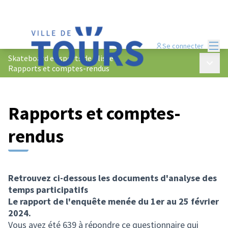
Menu
Se connecter
Skateboard et sports de glisse
/
Menu p
Rapports et comptes-rendus
Rapports et comptes-
rendus
Retrouvez ci-dessous les documents d'analyse des
temps participatifs
Le rapport de l'enquête menée du 1er au 25 février
2024.
Vous avez été 639 à répondre ce questionnaire qui