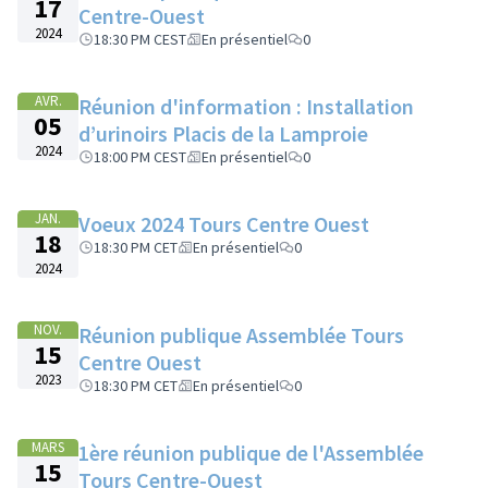
17
Centre-Ouest
2024
18:30 PM CEST
En présentiel
0
AVR.
Réunion d'information : Installation
05
d’urinoirs Placis de la Lamproie
2024
18:00 PM CEST
En présentiel
0
JAN.
Voeux 2024 Tours Centre Ouest
18
18:30 PM CET
En présentiel
0
2024
NOV.
Réunion publique Assemblée Tours
15
Centre Ouest
2023
18:30 PM CET
En présentiel
0
MARS
1ère réunion publique de l'Assemblée
15
Tours Centre-Ouest