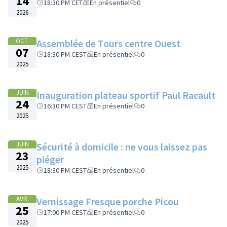
14
18:30 PM CET
En présentiel
0
2026
OCT.
Assemblée de Tours centre Ouest
07
18:30 PM CEST
En présentiel
0
2025
JUIN
Inauguration plateau sportif Paul Racault
24
16:30 PM CEST
En présentiel
0
2025
JUIN
Sécurité à domicile : ne vous laissez pas
23
piéger
2025
18:30 PM CEST
En présentiel
0
AVR.
Vernissage Fresque porche Picou
25
17:00 PM CEST
En présentiel
0
2025