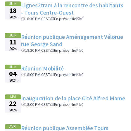
JUIN
Lignes2tram à la rencontre des habitants
18
- Tours Centre-Ouest
2024
18:30 PM CEST
En présentiel
0
JUIN
Réunion publique Aménagement Vélorue
11
rue George Sand
2024
18:30 PM CEST
En présentiel
0
JUIN
Réunion Mobilité
04
18:00 PM CEST
En présentiel
0
2024
MAI
Inauguration de la place Cité Alfred Mame
22
18:00 PM CEST
En présentiel
0
2024
AVR.
Réunion publique Assemblée Tours