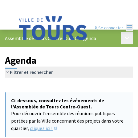
Menu
Se connecter
Menu p
Assemblée de Tours Centre-Ouest
/
Agenda
Agenda
Filtrer et rechercher
Passer la carte
Leaflet
|
©
OpenStreetMap
contributors
L'élément suivant est une carte qui présente les éléments de cet
+
Ci-dessous, consultez les événements de
−
l'Assemblée de Tours Centre-Ouest.
Pour découvrir l'ensemble des réunions publiques
portées par la Ville concernant des projets dans votre
quartier,
cliquez ici !
(S'ouvre dans un nouvel onglet)