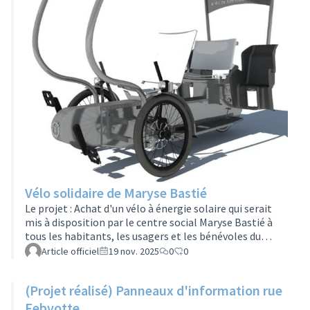
Vélo solidaire de Maryse Bastié
Le projet : Achat d'un vélo à énergie solaire qui serait
mis à disposition par le centre social Maryse Bastié à
tous les habitants, les usagers et les bénévoles du
quartier qui ont besoin d'un transport rapide et
Article officiel
19 nov. 2025
0
0
simple.Le porteur : Centre social Maryse BastiéLe
budget : 6000€ (+1300€ pris en charge par le centre
(Projet réalisé) Panneaux d'information rue
social) Si vous souhaitez rejoindre ce groupe projet,
remplissez le formulaire en cliquant ici :
Febvotte