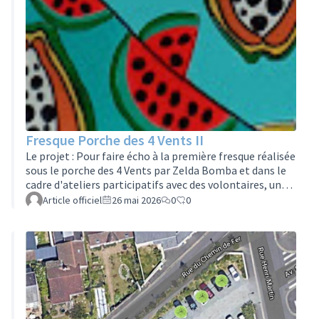
Fresque Porche des 4 Vents II
Le projet : Pour faire écho à la première fresque réalisée
sous le porche des 4 Vents par Zelda Bomba et dans le
cadre d'ateliers participatifs avec des volontaires, une
deuxième fresque sera réalisée en face afin de couvrir un
Article officiel
26 mai 2026
0
0
mur inutilisé et peu esthétique, rendre vivant un
endroit triste, faire profiter, sous forme d’ateliers
participatifs à des enfants et adultes de l’expertise et
des compétences d'une artiste et extérioriser et
valoriser le travail des artistes. Ligeris, propriétaire des
m…