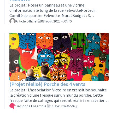
https://formulaires.services.tours.fr/inscription-
Le projet : Poser un panneau et une vitrine
groupes-projet-assemblees/
d'information le long de la rue FebvottePorteur :
Comité de quartier Febvotte-MaratBudget : 3
000€Panneau posé en octobre 2025. Projet réalisé!Si
Article officiel
08 août 2025
0
0
vous souhaitez rejoindre ce groupe projet, remplissez
le formulaire en cliquant ici :
https://formulaires.services.tours.fr/inscription-
groupes-projet-assemblees/
(Projet réalisé) Porche des 4 vents
Le projet : L'association Victoire en transition souhaite
la création d'une fresque sur un mur du porche. Cette
fresque faite de collages qui seront réalisés en ateliers
participatifs intergénérationnels par les habitants du
Décidons Ensemble
11 avr. 2024
0
1
quartier sera encadrée par une artiste du quartier: Zelda
Bomba. Le but est de créer un espace esthétique et