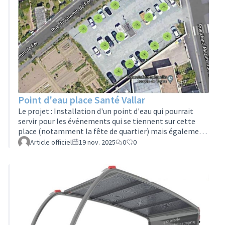
Point d'eau place Santé Vallar
Le projet : Installation d'un point d'eau qui pourrait
servir pour les événements qui se tiennent sur cette
place (notamment la fête de quartier) mais également
d'une borne fontaine qui pourrait servir à tous les
Article officiel
19 nov. 2025
0
0
habitants pour se désaltérer.Le porteur : Comité de
quartier Febvotte-Marat Le budget : 2500€Si vous
souhaitez rejoindre ce groupe projet, remplissez le
formulaire en cliquant ici :
https://formulaires.services.tours.fr/inscription-
groupes-projet-assemblees/