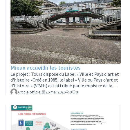
Mieux accueillir les touristes
Le projet : Tours dispose du Label « Ville et Pays d'art et
d'histoire »Créé en 1985, le label « Ville ou Pays d'art et
d'histoire » (VPAH) est attribué par le ministre de la
Culture, après avis de la commission régionale du
Article officiel
26 mai 2026
0
0
patrimoine et de l'architecture (CRPA), aux communes
ou groupements de communes qui s’engagent dans une
politique de sensibilisation des habitants, des visiteurs
et du jeune public à la qualité du patrimoine, de
l’architecture et du cadre de vie.Par ailleurs, le centre
histo…