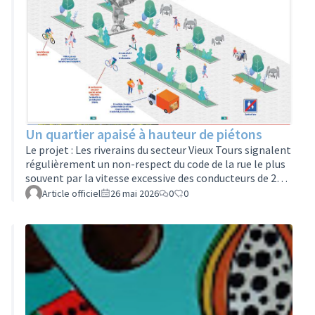
Un quartier apaisé à hauteur de piétons
Le projet : Les riverains du secteur Vieux Tours signalent
régulièrement un non-respect du code de la rue le plus
souvent par la vitesse excessive des conducteurs de 2
roues motorisés et notamment des livreurs de
Article officiel
26 mai 2026
0
0
plateforme comme Uber Eats, Deliveroo ou Just Eat,
dont de nombreux livreurs utilisent aujourd’hui un
scooter, parfois électrique, pour effectuer leurs
courses.Dans le cadre de la piétonisation du Vieux-
Tours, un contrôle d’accès existant est en vigueur. Pour
les riverains, pour accéder…