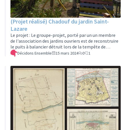
(Projet réalisé) Chadouf du jardin Saint-
Lazare
Le projet : Le groupe-projet, porté par un un membre
de l'association des jardins ouvriers est de reconstruire
le puits à balancier détruit lors de la tempête de
novembre 2023. Ce puits à balancier est un des rares
Décidons Ensemble
15 mars 2024
0
1
existant en Touraine et datant sans doute du début du
XXe siècle. Il était un signal emblématique bien visible
de cette zone de jardins ouvriers.Les travaux de
reconstruction ont eu lieu le 31 juillet dernier avec un
menuisier local, aidé par les bénévoles des jardins pour
un total de…