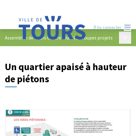
Menu
Se connecter
Menu p
Assemblée de Tours Centre-Ouest
/
Groupes projets
Un quartier apaisé à hauteur
de piétons