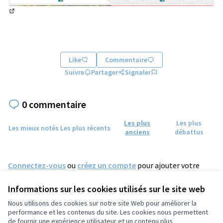
(Lien externe)
Like
Commentaire
Suivre
Partager
Signaler
0 commentaire
Les plus
Les plus
Les mieux notés
Les plus récents
anciens
débattus
Connectez-vous
ou
créez un compte
pour ajouter votre
commentaire.
Informations sur les cookies utilisés sur le site web
Nous utilisons des cookies sur notre site Web pour améliorer la
performance et les contenus du site. Les cookies nous permettent
de fournir une expérience utilisateur et un contenu plus
Conditions d'utilisation