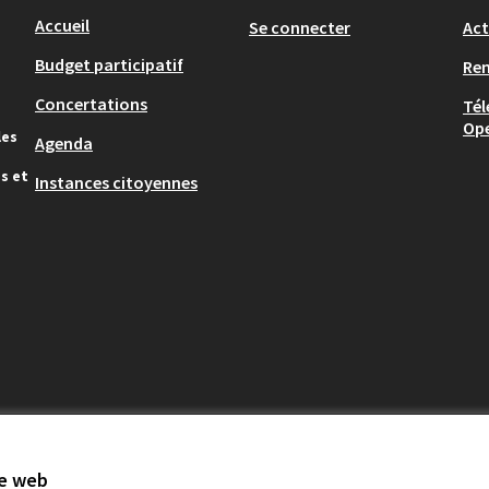
Accueil
Se connecter
Act
Budget participatif
Re
Concertations
Tél
Op
les
Agenda
s et
Instances citoyennes
te web