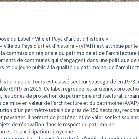
ose du Label « Ville et Pays d'art et d'histoire »
 « Ville ou Pays d'art et d'histoire » (VPAH) est attribué par le
e la commission régionale du patrimoine et de l'architecture
ents de communes qui s’engagent dans une politique de se
rs et du jeune public à la qualité du patrimoine, de l’archite
re historique de Tours est classé secteur sauvegardé en 1973,
ble (SPR) en 2016. Ce label regroupe les anciennes protect
 les zones de protection du patrimoine architectural, urbai
s de mise en valeur de l’architecture et du patrimoine (AVAP)
lution d’un périmètre urbain de près de 150 hectares, reconn
et paysager. Il permet de protéger et de valoriser le tissu an
jets de rénova􀆟on dans le respect du patrimoine.
on et de participation citoyenne
x remarquables doivent être dotés d'outils de médiation et 