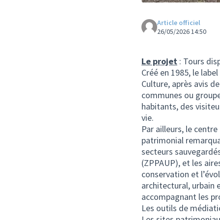
Article officiel
26/05/2026 14:50
Le projet
: Tours disp
Créé en 1985, le label
Culture, après avis d
communes ou groupem
habitants, des visiteu
vie.
Par ailleurs, le cent
patrimonial remarqua
secteurs sauvegardés,
(ZPPAUP), et les aire
conservation et l’évo
architectural, urbain 
accompagnant les pro
Les outils de médiati
Les sites patrimoniau