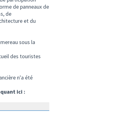
a forme de panneaux de
s, de
chitecture et du
lumereau sous la
cueil des touristes
ancière n'a été
quant ici :
 externe)