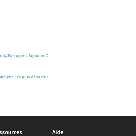
re
Partager
Signaler
anciens
Les plus débattus
ssources
Aide