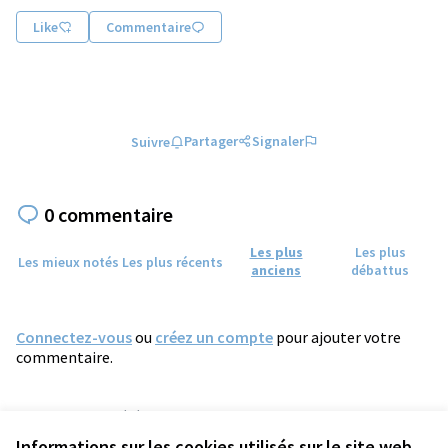
Like
Commentaire
Partager
Signaler
Suivre
0 commentaire
Les plus
Les plus
Les mieux notés
Les plus récents
anciens
débattus
Connectez-vous
ou
créez un compte
pour ajouter votre
commentaire.
Référence : tours-PROP-2025-09-2421
Numéro de version 4
(sur 4)
voir les autres versions
Informations sur les cookies utilisés sur le site web