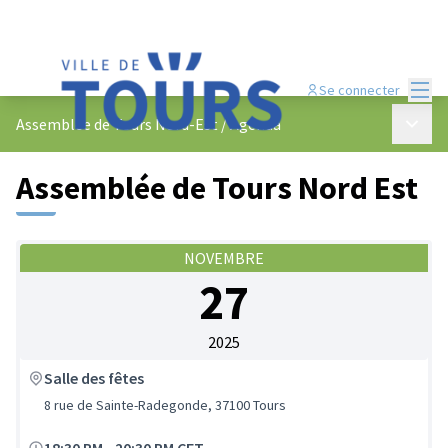
Menu
Se connecter
Menu p
Assemblée de Tours Nord-Est
/
Agenda
Assemblée de Tours Nord Est
NOVEMBRE
27
2025
Salle des fêtes
8 rue de Sainte-Radegonde, 37100 Tours