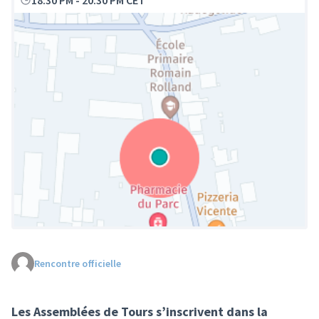
18:30 PM
-
20:30 PM CET
Rencontre officielle
(Lien externe)
Les Assemblées de Tours s’inscrivent dans la