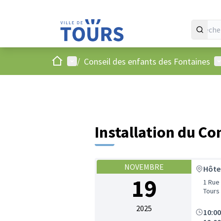
Accueil
Menu principal
M
/
Conseil des enfants des Fontaines
Installation du Co
NOVEMBRE
Hôtel
19
1 Rue
Tours
2025
10:0