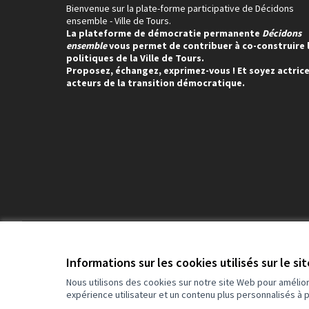
Bienvenue sur la plate-forme participative de Décidons
ensemble - Ville de Tours.
La plateforme de démocratie permanente
Décidons
ensemble
vous permet de contribuer à co-construire 
politiques de la Ville de Tours.
Proposez, échangez, exprimez-vous ! Et soyez actrice
acteurs de la transition démocratique.
Conditions d'utilisation
Paramètres des cookies
Informations sur les cookies utilisés sur le si
Nous utilisons des cookies sur notre site Web pour amélio
expérience utilisateur et un contenu plus personnalisés à 