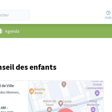
Aide
enu utilisateur
/
Agenda
nseil des enfants
 de Ville
 des Minimes,
0 AM
-