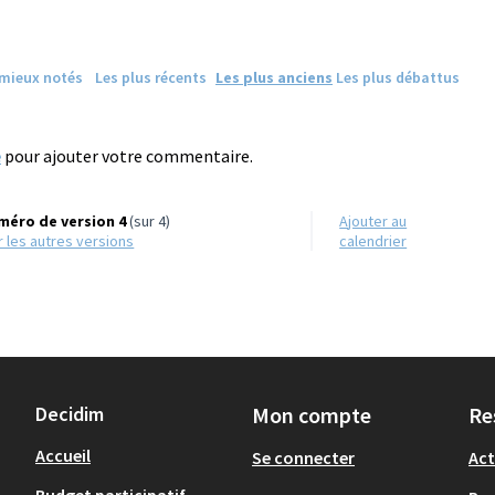
 mieux notés
Les plus récents
Les plus anciens
Les plus débattus
e
pour ajouter votre commentaire.
méro de version 4
(sur 4)
Ajouter au
ir les autres versions
calendrier
Decidim
Mon compte
Re
Accueil
Se connecter
Act