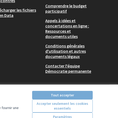
ncontres
Comprendre le budget
écharger les fichiers
participatif
en Data
Appels à idées et
concertations en ligne :
Ressources et
documents utiles
Conditions générales
d'utilisation et autres
documents légaux
Contacter l'équipe
Démocratie permanente
Tout accepter
Accepter seulement les cookies
 fournir une
essentiels
Licence Creative Comm
(Lien externe)
Paramètres