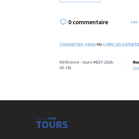
0 commentaire
Les
Connectez-vous
ou
créez un compt
Référence : tours-MEET-2026-
Nu
03-741
vo