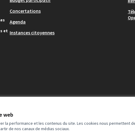
Budget participatif
Re
Concertations
Tél
Op
les
Agenda
s et
Instances citoyennes
te web
rer la performance et les contenus du site. Les cookies nous permettent de
partir de nos canaux de médias sociaux.