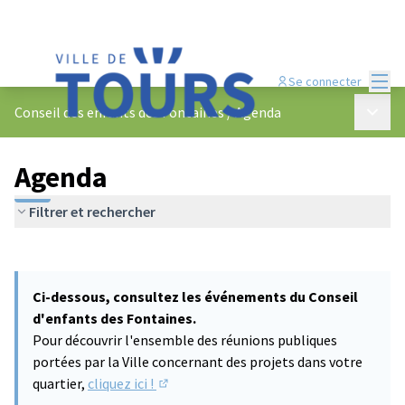
Menu
Se connecter
Menu p
Conseil des enfants des Fontaines
/
Agenda
Agenda
Filtrer et rechercher
Passer la carte
Leaflet
|
©
OpenStreetMap
contributors
L'élément suivant est une carte qui présente les éléments de cet
+
Ci-dessous, consultez les événements du Conseil
−
d'enfants des Fontaines.
Pour découvrir l'ensemble des réunions publiques
portées par la Ville concernant des projets dans votre
quartier,
cliquez ici !
(S'ouvre dans un nouvel onglet)