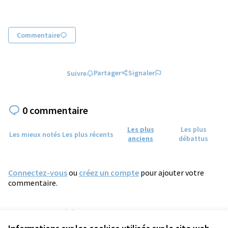
Commentaire
Partager
Signaler
Suivre
0 commentaire
Les plus
Les plus
Les mieux notés
Les plus récents
anciens
débattus
Connectez-vous
ou
créez un compte
pour ajouter votre
commentaire.
Référence : tours-MEET-2026-05-782
Numéro de version 10
(sur 10)
voir les autres versions