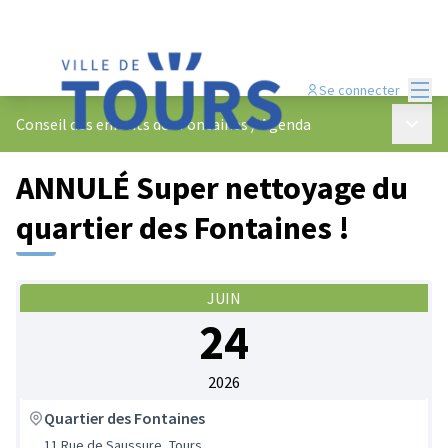
Menu
Se connecter
Menu p
Conseil des enfants des Fontaines
/
Agenda
ANNULÉ Super nettoyage du
quartier des Fontaines !
JUIN
24
2026
Quartier des Fontaines
11 Rue de Saussure, Tours