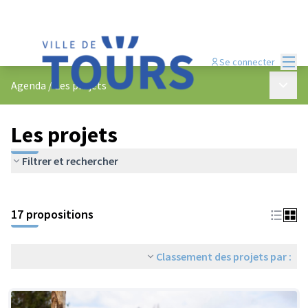
Menu
Se connecter
Menu p
Agenda
/
Les projets
Les projets
Filtrer et rechercher
Passer la carte
Leaflet
|
©
OpenStreetMap
contributors
L'élément suivant est une carte qui présente les éléments de cet
+
17 propositions
−
Classement des projets par :