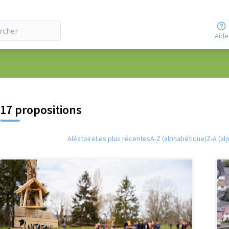
Aide
 la carte
 suivant est une carte qui présente les éléments de cette page comm
17 propositions
Aléatoire
Les plus récentes
A-Z (alphabétique)
Z-A (al