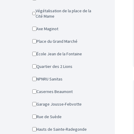
Végétalisation de la place de la
Cité Mame
Axe Maginot
Place du Grand Marché
École Jean de la Fontaine
Quartier des 2 Lions
NPNRU Sanitas
Casernes Beaumont
Garage Jousse-Febvotte
Rue de Suède
Hauts de Sainte-Radegonde