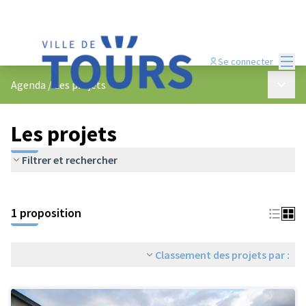
Menu
Se connecter
Menu p
Agenda
/
Les projets
Les projets
Filtrer et rechercher
Passer la carte
Leaflet
|
©
OpenStreetMap
contributors
L'élément suivant est une carte qui présente les éléments de cet
+
1 proposition
−
Classement des projets par :