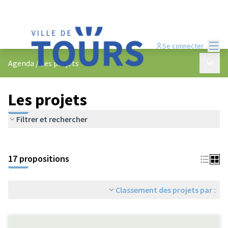
Menu
Se connecter
Menu p
Agenda
/
Les projets
Les projets
Filtrer et rechercher
Passer la carte
Leaflet
|
©
OpenStreetMap
contributors
L'élément suivant est une carte qui présente les éléments de cet
+
17 propositions
−
Classement des projets par :