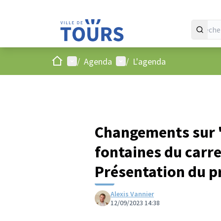
Accueil
Menu principal
Menu utilisateur
/
Agenda
/
L'agenda
Changements sur "
fontaines du carre
Présentation du p
Alexis Vannier
12/09/2023 14:38