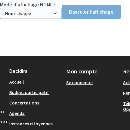
Mode d'affichage HTML :
Basculer l’affichage
Decidim
Mon compte
Re
Accueil
Se connecter
Act
Budget participatif
Re
Concertations
Tél
Op
les
Agenda
s et
Instances citoyennes