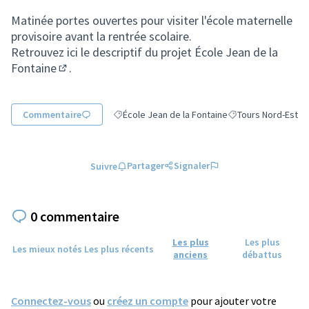
(Lien externe)
Matinée portes ouvertes pour visiter l'école maternelle
provisoire avant la rentrée scolaire.
Retrouvez ici le descriptif du
projet École Jean de la
Fontaine
.
(S'ouvre dans un nouvel onglet)
Commentaire
École Jean de la Fontaine
Tours Nord-Est
Filtrer les résultats de la catégorie : École Jean
Filtrer les résultats
Partager
Signaler
Suivre
0 commentaire
Les plus
Les plus
Les mieux notés
Les plus récents
anciens
débattus
Connectez-vous
ou
créez un compte
pour ajouter votre