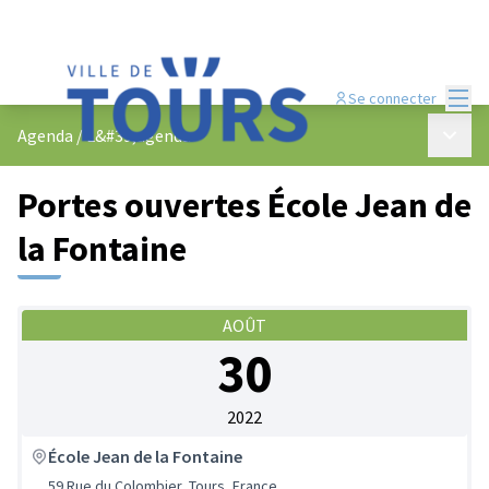
Menu
Se connecter
Menu p
Agenda
/
L&#39;agenda
Portes ouvertes École Jean de
la Fontaine
AOÛT
30
2022
École Jean de la Fontaine
59 Rue du Colombier, Tours, France