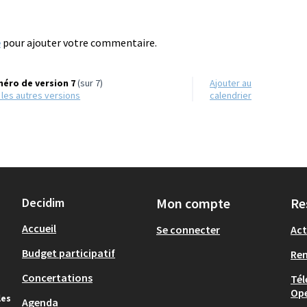
e
pour ajouter votre commentaire.
éro de version 7
(sur 7)
Ajouter au
r les autres versions
calendrier
Decidim
Mon compte
Re
Accueil
Se connecter
Act
Budget participatif
Re
Concertations
Tél
Op
les
Agenda