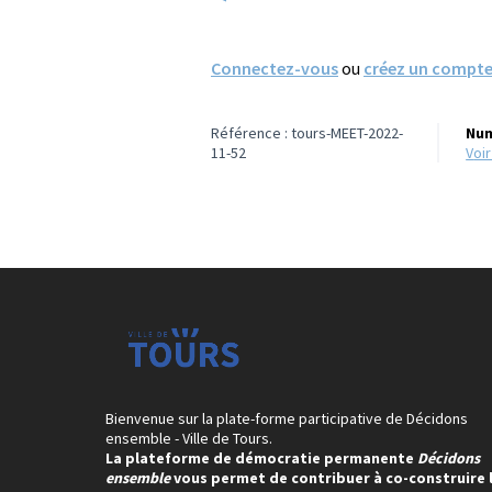
Connectez-vous
ou
créez un compt
Référence : tours-MEET-2022-
Num
11-52
voi
Bienvenue sur la plate-forme participative de Décidons
ensemble - Ville de Tours.
La plateforme de démocratie permanente
Décidons
ensemble
vous permet de contribuer à co-construire 