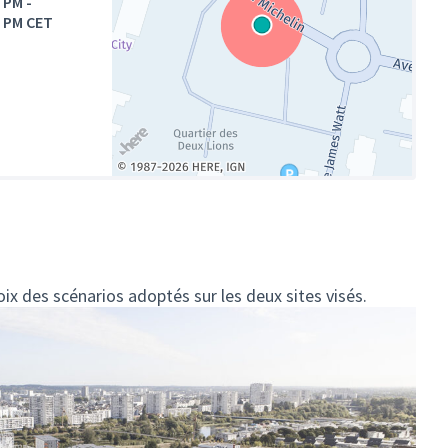
0 PM
-
0 PM CET
(Lien externe)
hoix des scénarios adoptés sur les deux sites visés.