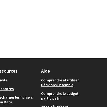
ssources
Aide
ivité
Comprendre et utiliser
Décidons Ensemble
ncontres
Comprendre le budget
écharger les fichiers
participatif
en Data
Appels à idées et