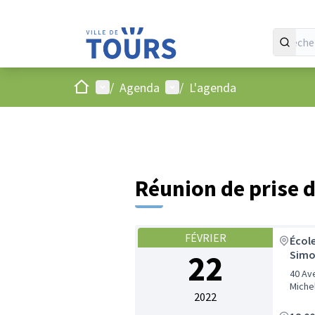
Accueil
Menu principal
Menu utilisateur
/
Agenda
/
L'agenda
Réunion de prise d
FÉVRIER
Écol
22
Simo
40 Av
Michel
2022