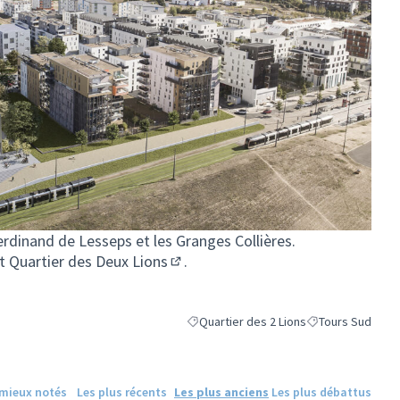
Ferdinand de Lesseps et les Granges Collières.
t Quartier des Deux Lions
.
(S'ouvre dans un nouvel onglet)
Quartier des 2 Lions
Tours Sud
Filtrer les résultats de la catégorie : Qu
Filtrer les résult
 mieux notés
Les plus récents
Les plus anciens
Les plus débattus