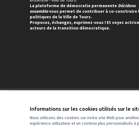
ensemble - Ville de Tours.
La plateforme de démocratie permanente
Décidons
ensemble
vous permet de contribuer à co-construire 
politiques de la Ville de Tours.
Proposez, échangez, exprimez-vous ! Et soyez actrice
acteurs de la transition démocratique.
Conditions d'utilisation
Paramètres des cookies
Informations sur les cookies utilisés sur le si
Nous utilisons des cookies sur notre site Web pour amélio
expérience utilisateur et un contenu plus personnalisés à 
(Lien externe)
Site réalisé grâce au
logiciel libre Decidim
.
(Lien externe)