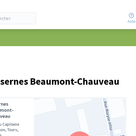
Aide
 Casernes Beaumont-Chauveau
rnes
mont-
veau
u Capitaine
on, Tours,
e