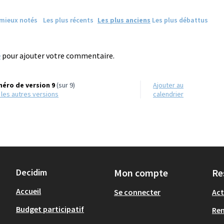
 mieux notés
Les plus récents
Les plus anciens
Les plus débattus
e
pour ajouter votre commentaire.
éro de version 9
(sur 9)
Ajouter au
r les autres versions
calendrier
Decidim
Mon compte
Re
Accueil
Se connecter
Act
Budget participatif
Re