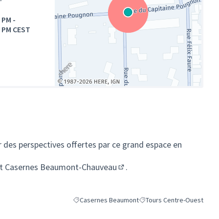
0 PM
-
0 PM CEST
(Lien externe)
r des perspectives offertes par ce grand espace en
et Casernes Beaumont-Chauveau
.
(S'ouvre dans un nouvel ong
Casernes Beaumont
Tours Centre-Ouest
Filtrer les résultats de la catégorie : Casernes B
Filtrer les résultats pour l