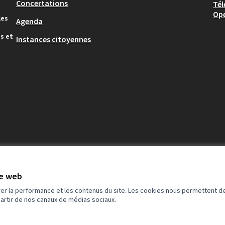
Concertations
Tél
Op
les
Agenda
s et
Instances citoyennes
te web
rer la performance et les contenus du site. Les cookies nous permettent de
partir de nos canaux de médias sociaux.