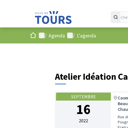
Accueil
Menu principal
Menu utilisateur
/
Agenda
/
L'agenda
Atelier Idéation
SEPTEMBRE
Case
16
Beau
Chau
Rue d
2022
Pougn
Franc