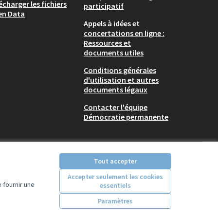
écharger les fichiers
participatif
en Data
Appels à idées et
concertations en ligne :
Ressources et
documents utiles
Conditions générales
d'utilisation et autres
documents légaux
Contacter l'équipe
Démocratie permanente
Tout accepter
Accepter seulement les cookies
 fournir une
essentiels
Licence Creative Comm
(Lien externe)
Paramètres