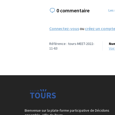
0 commentaire
Les
Connectez-vous
ou
créez un compt
Référence : tours-MEET-2022-
Num
11-63
voi
Bienvenue sur la plate-forme participative de Décidons