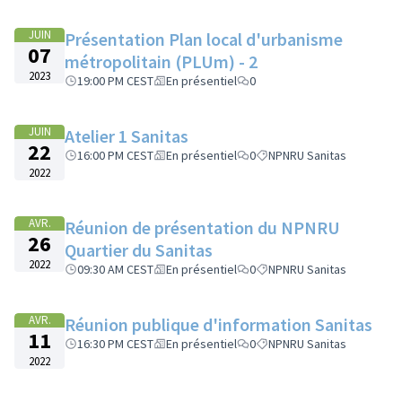
JUIN
Présentation Plan local d'urbanisme
07
métropolitain (PLUm) - 2
2023
19:00 PM CEST
En présentiel
0
JUIN
Atelier 1 Sanitas
22
16:00 PM CEST
En présentiel
0
NPNRU Sanitas
2022
AVR.
Réunion de présentation du NPNRU
26
Quartier du Sanitas
2022
09:30 AM CEST
En présentiel
0
NPNRU Sanitas
AVR.
Réunion publique d'information Sanitas
11
16:30 PM CEST
En présentiel
0
NPNRU Sanitas
2022