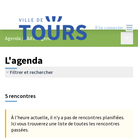
Menu
Se connecter
Menu p
Agenda
/
L&#39;agenda
L'agenda
Filtrer et rechercher
Passer la carte
Leaflet
|
©
OpenStreetMap
contributors
L'élément suivant est une carte qui présente les éléments de cet
+
5 rencontres
−
À l'heure actuelle, il n'y a pas de rencontres planifiées.
Ici vous trouverez une liste de toutes les rencontres
passées.