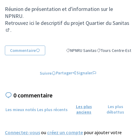
(Lien externe)
Réunion de présentation et d'information sur le
NPNRU.
Retrouvez ici le descriptif du
projet Quartier du Sanitas
.
(S'ouvre dans un nouvel onglet)
Commentaire
NPNRU Sanitas
Tours Centre-Est
Filtrer les résultats de la catégorie : 
Filtrer les résultats p
Partager
Signaler
Suivre
0 commentaire
Les plus
Les plus
Les mieux notés
Les plus récents
anciens
débattus
Connectez-vous
ou
créez un compte
pour ajouter votre