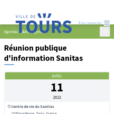
Menu
Se connecter
Menu p
Agenda
/
L&#39;agenda
Réunion publique
d'information Sanitas
AVRIL
11
2022
Centre de vie du Sanitas
10 Place Neuve, Tours, France