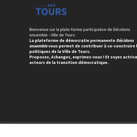
Bienvenue sur la plate-forme participative de Décidons
ensemble - Ville de Tours.
La plateforme de démocratie permanente
Décidons
ensemble
vous permet de contribuer à co-construire 
politiques de la Ville de Tours.
Proposez, échangez, exprimez-vous ! Et soyez actrice
acteurs de la transition démocratique.
Conditions d'utilisation
Paramètres des cookies