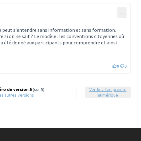
6
…
e peut s'entendre sans information et sans formation.
e si on ne sait ? Le modèle : les conventions citoyennes où
 a été donné aux participants pour comprendre et ainsi
0
0
ro de version 5
(sur 5)
Vérifiez l'empreinte
 les autres versions
numérique