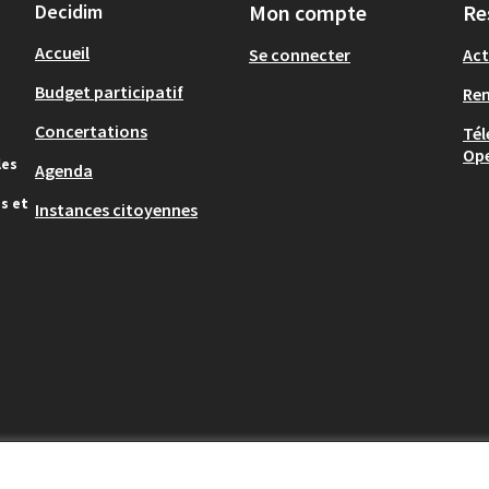
Decidim
Mon compte
Re
Accueil
Se connecter
Act
Budget participatif
Re
Concertations
Tél
Op
les
Agenda
s et
Instances citoyennes