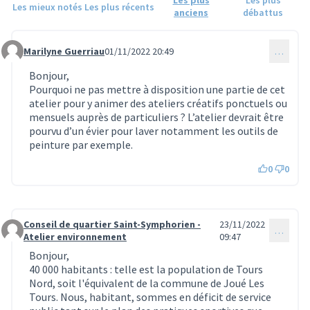
Les mieux notés
Les plus récents
anciens
débattus
Marilyne Guerriau
01/11/2022 20:49
…
Commentaire 884
Bonjour,
Pourquoi ne pas mettre à disposition une partie de cet
atelier pour y animer des ateliers créatifs ponctuels ou
mensuels auprès de particuliers ? L’atelier devrait être
pourvu d’un évier pour laver notamment les outils de
peinture par exemple.
0
0
Conseil de quartier Saint-Symphorien -
23/11/2022
…
Commentaire 885
Atelier environnement
09:47
Bonjour,
40 000 habitants : telle est la population de Tours
Nord, soit l'équivalent de la commune de Joué Les
Tours. Nous, habitant, sommes en déficit de service