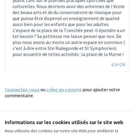
public tant sur le plan des pratiques sportives que
culturelles. Nous devrions avoir des antennes de l'école
des beaux arts et de du conservatoire de musique pour
que puisse être dispensé un enseignement de qualité
aussi bien pour les enfants que pour les adultes.
L'espace de la place de la Tranchée peut-il épondre a un
tel besoin ? Sa petitesse me laisse penser que non. De
plus nous avons au moins un autre espace en commun (
c'est à dire entre Ste Radegonde et St Symphorien)
pour accueillir de telles activités : la place de la Marne !
0
0
Connectez-vous
ou
créez un compte
pour ajouter votre
commentaire.
Référence : tours-PROP-2022-09-659
Numéro de version 2
(sur 2)
voir les autres versions
Informations sur les cookies utilisés sur le site web
Vérifiez l'empreinte numérique
Nous utilisons des cookies sur notre site Web pour améliorer la