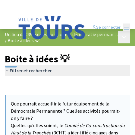
Menu
Se connecter
Un lieu d&#39;expression pour la démocratie permanente
Menu p
/
Boite à idées 💡
Boite à idées 💡
Filtrer et rechercher
Que pourrait accueillir le futur équipement de la
Démocratie Permanente ? Quelles activités pourrait-
on y faire ?
Quelles qu’elles soient, le
Comité de Co-construction du
Haut de la Tranchée
(3CHT) a identifié cinq axes dans