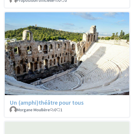
Proposition officielle
0
0
Un (amphi)théâtre pour tous
Morgane Moullière
0
1