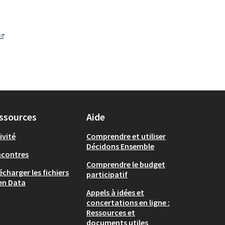
(S'ouvre dans un nouvel onglet)
ssources
Aide
ivité
Comprendre et utiliser
Décidons Ensemble
ncontres
Comprendre le budget
écharger les fichiers
participatif
en Data
Appels à idées et
concertations en ligne :
Ressources et
documents utiles