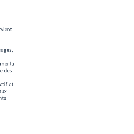
rvient
sages,
rmer la
le des
ctif et
eaux
nts