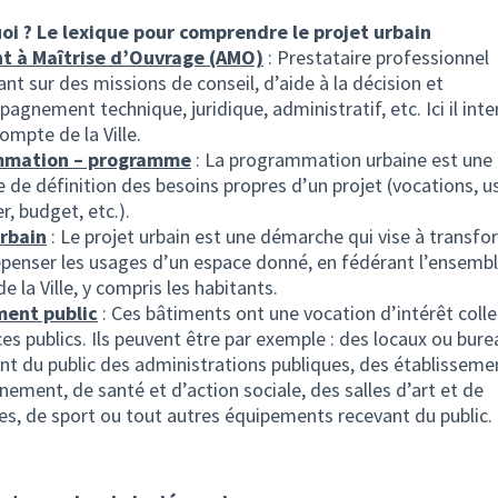
oi ? Le lexique pour comprendre le projet urbain
nt à Maîtrise d’Ouvrage (AMO)
: Prestataire professionnel
ant sur des missions de conseil, d’aide à la décision et
agnement technique, juridique, administratif, etc. Ici il inte
ompte de la Ville.
mmation – programme
: La programmation urbaine est une
de définition des besoins propres d’un projet (vocations, u
r, budget, etc.).
urbain
: Le projet urbain est une démarche qui vise à transfo
 repenser les usages d’un espace donné, en fédérant l’ensemb
e la Ville, y compris les habitants.
ent public
: Ces bâtiments ont une vocation d’intérêt colle
ces publics. Ils peuvent être par exemple : des locaux ou bur
ant du public des administrations publiques, des établisseme
nement, de santé et d’action sociale, des salles d’art et de
es, de sport ou tout autres équipements recevant du public.