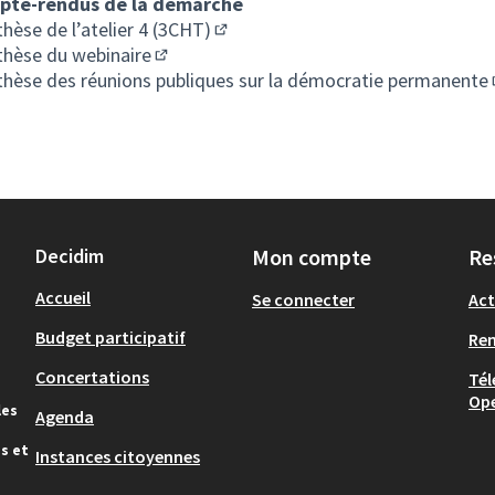
pte-rendus de la démarche
hèse de l’atelier 4 (3CHT)
(S'ouvre dans un nouvel onglet)
thèse du webinaire
(S'ouvre dans un nouvel onglet)
thèse des réunions publiques sur la démocratie permanente
Decidim
Mon compte
Re
Accueil
Se connecter
Act
Budget participatif
Re
Concertations
Tél
Op
les
Agenda
s et
Instances citoyennes