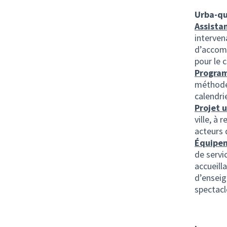
Urba-qu
Assista
interven
d’accomp
pour le c
Progra
méthode 
calendrie
Projet 
ville, à
acteurs d
Équipem
de servi
accueill
d’enseig
spectacl