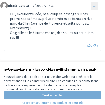
Nicole GUILLOT
10/06/2022 14:53
…
Commentaire 809
Oui, excellente idée, beaucoup de passage sur ces
promenades ! mais...prévoir ombres et bancs en rive
nord du Cher (avenue de Florence et suite pont av.
Grammont) !
On grille et le bitume est roi, des saules ou peupliers
svp !!!
0
0
Référence : tours-PROP-2022-03-346
Numéro de version 1
(sur 1)
voir les autres versions
Informations sur les cookies utilisés sur le site web
Vérifiez l'empreinte numérique
Nous utilisons des cookies sur notre site Web pour améliorer la
performance et les contenus du site. Les cookies nous permettent
de fournir une expérience utilisateur et un contenu plus
Conditions d'utilisation
personnalisés à partir de nos canaux de médias sociaux.
Paramètres des cookies
Tout accepter
Accepter seulement les cookies essentiels