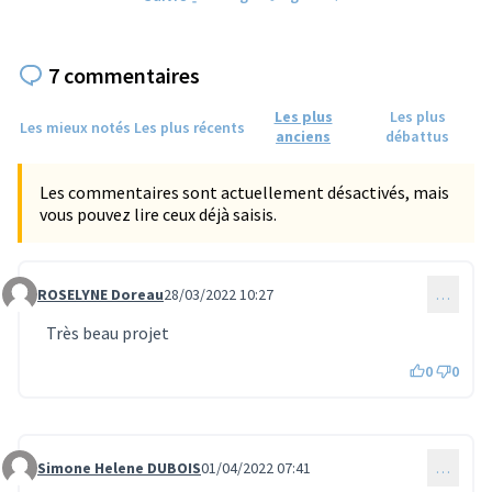
7 commentaires
Les plus
Les plus
Les mieux notés
Les plus récents
anciens
débattus
Les commentaires sont actuellement désactivés, mais
vous pouvez lire ceux déjà saisis.
ROSELYNE Doreau
28/03/2022 10:27
…
Commentaire 482
Très beau projet
0
0
Simone Helene DUBOIS
01/04/2022 07:41
…
Commentaire 528