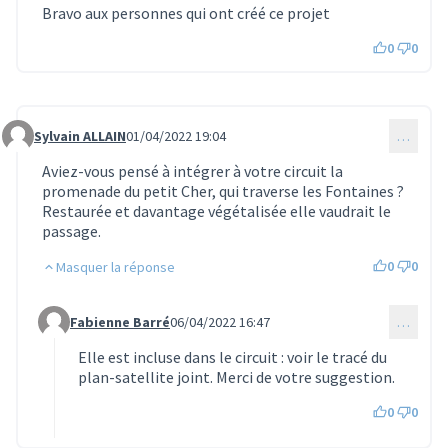
Bravo aux personnes qui ont créé ce projet
0
0
Sylvain ALLAIN
01/04/2022 19:04
…
Commentaire 537
Aviez-vous pensé à intégrer à votre circuit la
promenade du petit Cher, qui traverse les Fontaines ?
Restaurée et davantage végétalisée elle vaudrait le
passage.
0
0
Masquer la réponse
Fabienne Barré
06/04/2022 16:47
…
Commentaire 566 (réponse au commentaire 537)
Elle est incluse dans le circuit : voir le tracé du
plan-satellite joint. Merci de votre suggestion.
0
0