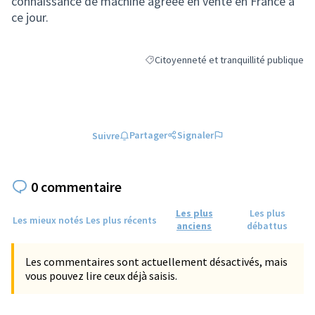
connaissance de machine agréée en vente en France à
ce jour.
Citoyenneté et tranquillité publique
Filtrer les résultats de la catégorie : Cit
Partager
Signaler
Suivre
0 commentaire
Les plus
Les plus
Les mieux notés
Les plus récents
anciens
débattus
Les commentaires sont actuellement désactivés, mais
vous pouvez lire ceux déjà saisis.