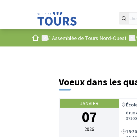
Accueil
Menu principal
Men
/
Assemblée de Tours Nord-Ouest
/
Voeux dans les qu
JANVIER
École
07
6 rue
37100
2026
18:3