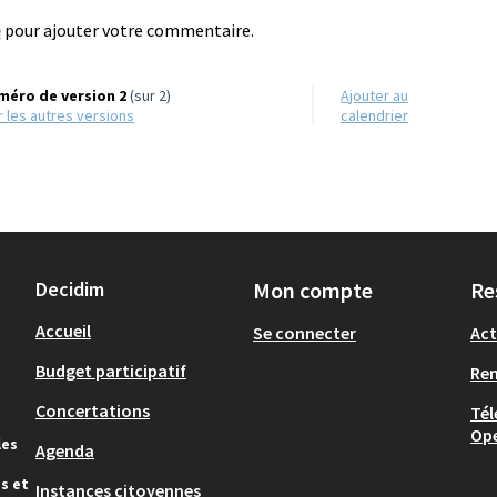
e
pour ajouter votre commentaire.
méro de version 2
(sur 2)
Ajouter au
ir les autres versions
calendrier
Decidim
Mon compte
Re
Accueil
Se connecter
Act
Budget participatif
Re
Concertations
Tél
Op
les
Agenda
s et
Instances citoyennes