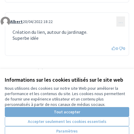
Albert
20/04/2022 18:22
…
Commentaire 710
Création du lien, autour du jardinage.
Superbe idée
0
0
Référence : tours-PROP-2022-03-386
Numéro de version 1
(sur 1)
voir les autres versions
Informations sur les cookies utilisés sur le site web
Vérifiez l'empreinte numérique
Nous utilisons des cookies sur notre site Web pour améliorer la
performance et les contenus du site. Les cookies nous permettent
de fournir une expérience utilisateur et un contenu plus
Conditions d'utilisation
personnalisés à partir de nos canaux de médias sociaux.
Paramètres des cookies
Tout accepter
Accepter seulement les cookies essentiels
Licence Cre
(Lien extern
Paramètres
(Lien externe)