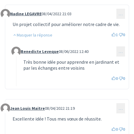
Nadine LEGAVRE
08/04/2022 21:03
…
Commentaire 616
Un projet collectif pour améliorer notre cadre de vie.
1
0
Masquer la réponse
Benedicte Leveque
08/06/2022 12:40
…
Commentaire 800 (réponse au commentaire 616)
Très bonne idée pour apprendre en jardinant et
par les échanges entre voisins
0
0
Jean Louis Maitre
08/04/2022 21:19
…
Commentaire 617
Excellente idée ! Tous mes vœux de réussite.
0
0