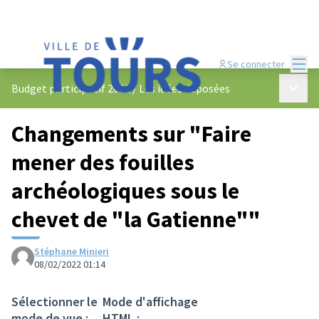
Menu
Se connecter
Menu p
Budget participatif 2022
/
Les idées déposées
Changements sur "Faire
mener des fouilles
archéologiques sous le
chevet de "la Gatienne""
Stéphane Minieri
08/02/2022 01:14
Sélectionner le
Mode d'affichage
mode de vue :
HTML :