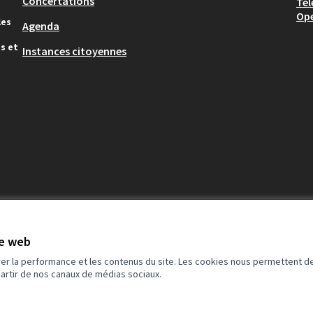
Concertations
Tél
Op
les
Agenda
s et
Instances citoyennes
te web
rer la performance et les contenus du site. Les cookies nous permettent de
partir de nos canaux de médias sociaux.