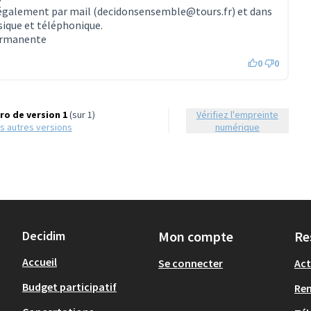
 également par mail (decidonsensemble@tours.fr) et dans
sique et téléphonique.
permanente
0
0
o de version 1
(sur 1)
Vérifiez l'empreinte
les autres versions
numérique
Decidim
Mon compte
Re
Accueil
Se connecter
Act
Budget participatif
Re