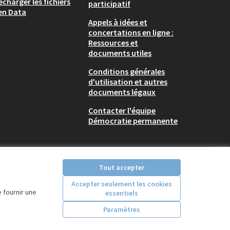
écharger les fichiers
participatif
en Data
Appels à idées et
concertations en ligne :
Ressources et
documents utiles
Conditions générales
d'utilisation et autres
documents légaux
Contacter l'équipe
Démocratie permanente
Tout accepter
Accepter seulement les cookies
 fournir une
essentiels
Licence Creative Comm
(Lien externe)
Paramètres