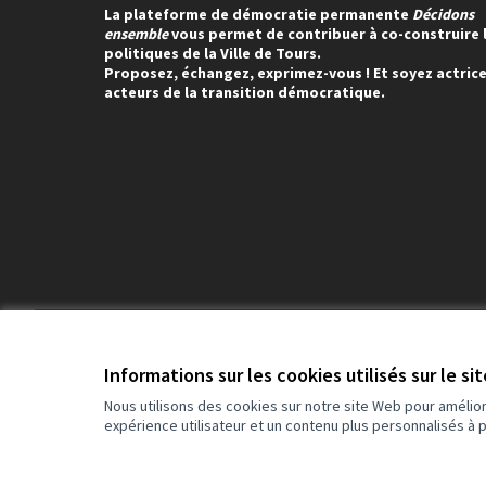
La plateforme de démocratie permanente
Décidons
ensemble
vous permet de contribuer à co-construire 
politiques de la Ville de Tours.
Proposez, échangez, exprimez-vous ! Et soyez actrice
acteurs de la transition démocratique.
Conditions d'utilisation
Paramètres des cookies
Informations sur les cookies utilisés sur le si
Nous utilisons des cookies sur notre site Web pour amélio
expérience utilisateur et un contenu plus personnalisés à 
(Lien externe)
Site réalisé grâce au
logiciel libre Decidim
.
(Lien externe)