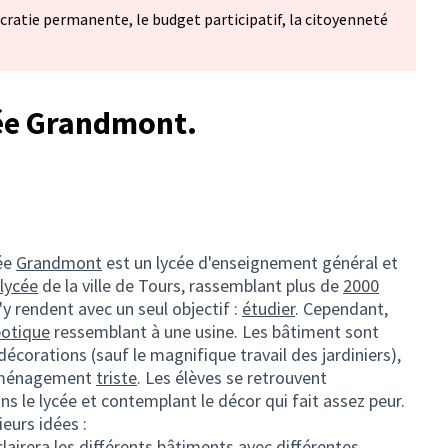
cratie permanente, le budget participatif, la citoyenneté
cée Grandmont.
ée
Grandmont
est un lycée d'enseignement général et
 lycée
de la ville de Tours, rassemblant plus de
2000
s'y rendent avec un seul objectif :
étudier
. Cependant,
botique
ressemblant à une usine. Les bâtiment sont
écorations (sauf le magnifique travail des jardiniers),
 aménagement
triste
. Les élèves se retrouvent
ns le lycée et contemplant le décor qui fait assez peur.
eurs idées :
éclairera les différents bâtiments avec différentes