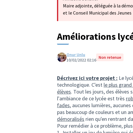
Maire adjointe, déléguée à la démo
et le Conseil Municipal des Jeunes
Améliorations ly
Onur Unlu
Non retenue
10/02/2022 02:16
Décrivez ici votre projet :
Le lyc
technologique. C'est
le plus grand
élèves
. Tout les jours, des élèves 
l'ambiance de ce lycée est très
ro
fades
, aucunes lumières, aucunes d
pas beaucoup de couleurs et un
démoralisés
rien qu'en rentrant da
Pour remédier à ce problème, plusi
1- Installer un jeu de lumière qui 