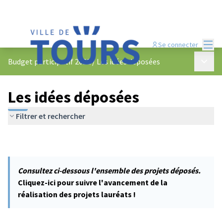
Menu
Se connecter
Menu p
Budget participatif 2022
/
Les idées déposées
Les idées déposées
Filtrer et rechercher
Consultez ci-dessous l'ensemble des projets déposés.
Cliquez-ici pour suivre l'avancement de la
réalisation des projets lauréats !