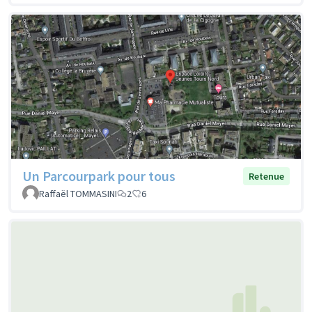
Un Parcourpark pour tous
Retenue
Raffaël TOMMASINI
2
6