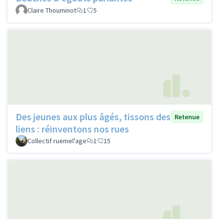
Claire Thouminot
1
5
Des jeunes aux plus âgés, tissons des
Retenue
liens : réinventons nos rues
Collectif ruemel'age
1
15