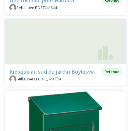
Une roseraie pour Barbara
Retenue
Sébastien BOST
1
4
Kiosque au sud du jardin Boylesve
Retenue
Guillaume LECOCQ
1
4