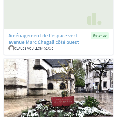
Aménagement de l'espace vert
Retenue
avenue Marc Chagall côté ouest
CLAUDE VOUILLON
1
0