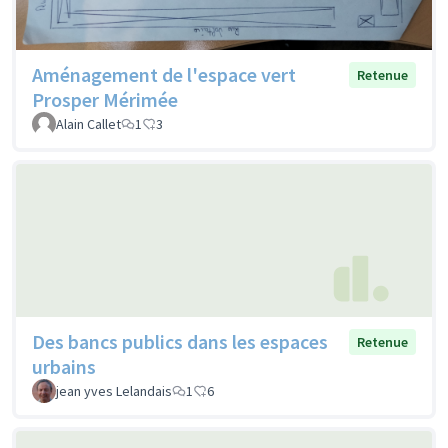
Aménagement de l'espace vert
Retenue
Prosper Mérimée
Alain Callet
1
3
Des bancs publics dans les espaces
Retenue
urbains
jean yves Lelandais
1
6