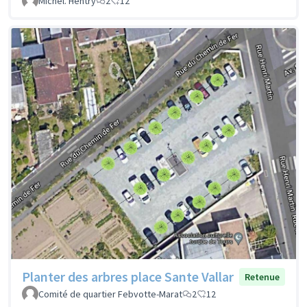
Michel. Hentry
2
12
Planter des arbres place Sante Vallar
Retenue
Comité de quartier Febvotte-Marat
2
12