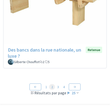
Des bancs dans la rue nationale, un
Retenue
luxe ?
Gilberte Chouffot
1
5
1
2
3
4
Résultats par page :
25