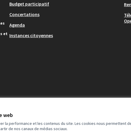
Budget participatif
Re
Concertations
Tél
Op
les
Agenda
s et
Instances citoyennes
te web
rer la performance et les contenus du site. Les cookies nous permettent de
partir de nos canaux de médias sociaux.