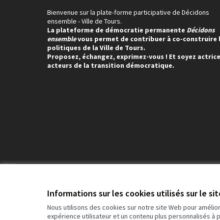
Bienvenue sur la plate-forme participative de Décidons
ensemble - Ville de Tours.
La plateforme de démocratie permanente
Décidons
ensemble
vous permet de contribuer à co-construire 
politiques de la Ville de Tours.
Proposez, échangez, exprimez-vous ! Et soyez actrice
acteurs de la transition démocratique.
Conditions d'utilisation
Paramètres des cookies
Informations sur les cookies utilisés sur le si
Nous utilisons des cookies sur notre site Web pour amélio
expérience utilisateur et un contenu plus personnalisés à 