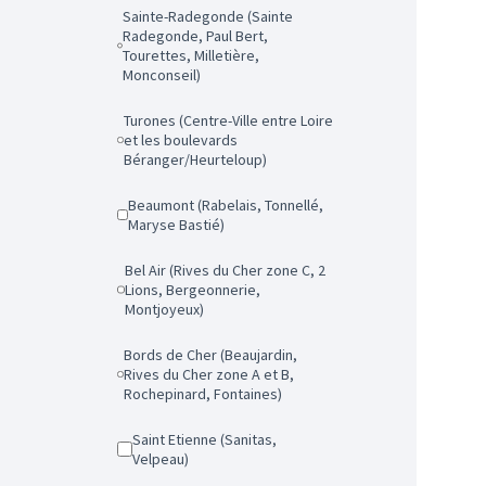
Sainte-Radegonde (Sainte
Radegonde, Paul Bert,
Tourettes, Milletière,
Monconseil)
Turones (Centre-Ville entre Loire
et les boulevards
Béranger/Heurteloup)
Beaumont (Rabelais, Tonnellé,
Maryse Bastié)
Bel Air (Rives du Cher zone C, 2
Lions, Bergeonnerie,
Montjoyeux)
Bords de Cher (Beaujardin,
Rives du Cher zone A et B,
Rochepinard, Fontaines)
Saint Etienne (Sanitas,
Velpeau)