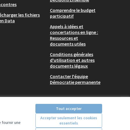
ncontres
Comprendre le budget
écharger les fichiers
participatif
en Data
Appels à idées et
concertations en ligne :
Ressources et
documents utiles
Conditions générales
d'utilisation et autres
documents légaux
Contacter l'équipe
Démocratie permanente
Tout accepter
Accepter seulement les cookies
 fournir une
essentiels
Licence Creative Comm
(Lien externe)