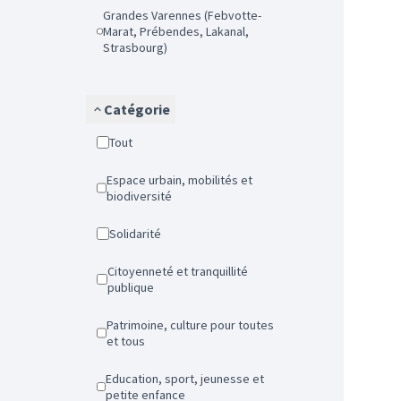
Grandes Varennes (Febvotte-
Marat, Prébendes, Lakanal,
Strasbourg)
Catégorie
Tout
Espace urbain, mobilités et
biodiversité
Solidarité
Citoyenneté et tranquillité
publique
Patrimoine, culture pour toutes
et tous
Education, sport, jeunesse et
petite enfance