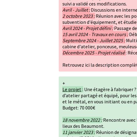
suivi a validé ces modifications.
Avril - Juillet :
Discussions en interne
2 octobre 2023 :
Réunion avec les por
subvention d'équipement, et étudier
Avril 2024 - Projet défini :
Passage de 
15 avril 2024 - Travaux en cours :
Débu
Septembre 2024 - Juillet 2025 :
Multi
cabine d'atelier, ponceuse, meuleuse.
Décembre 2025 - Projet réalisé
: Réc
Retrouvez
ici
la description complèt
+
Le projet
:
Une étagère à fabriquer ? 
d’atelier partagé et équipé, pour les
et le métal, en vous initiant ou en 
Budget: 70 000€
18 novembre 2022 :
Rencontre avec l
lieux des Beaumont.
11 janvier 2023 :
Réunion de désignati