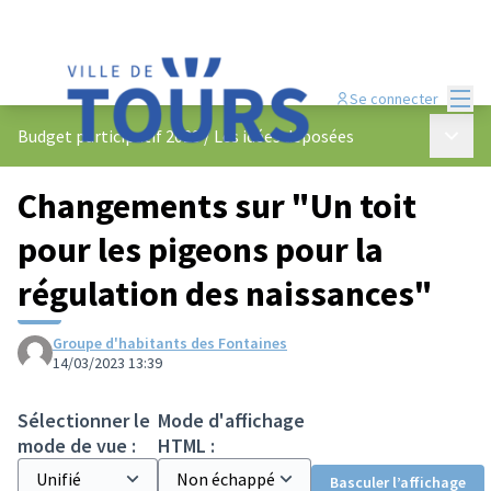
Menu
Se connecter
Menu p
Budget participatif 2023
/
Les idées déposées
Changements sur "Un toit
pour les pigeons pour la
régulation des naissances"
Groupe d'habitants des Fontaines
14/03/2023 13:39
Sélectionner le
Mode d'affichage
mode de vue :
HTML :
Basculer l’affichage