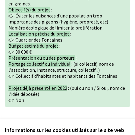
en graines.
Objectif(s) du projet
:
👉 Éviter les nuisances d'une population trop
importante des pigeons (hygiène, propreté, etc)
Manière écologique de limiter la prolifération.
Localisation précise du projet
:
👉 Quartier des Fontaines
Budget estimé du projet
:
👉 30 000 €
Présentation du ou des porteurs
:
Portage collectif ou individuel
: (si collectif, nom de
l'association, instance, structure, collectif...)
👉 Collectif d'habitantes et habitants des Fontaines
Projet déjà présenté en 2022
: (oui ou non / Si oui, nom de
l'idée déposée)
👉 Non
Version 1 de 1
Informations sur les cookies utilisés sur le site web